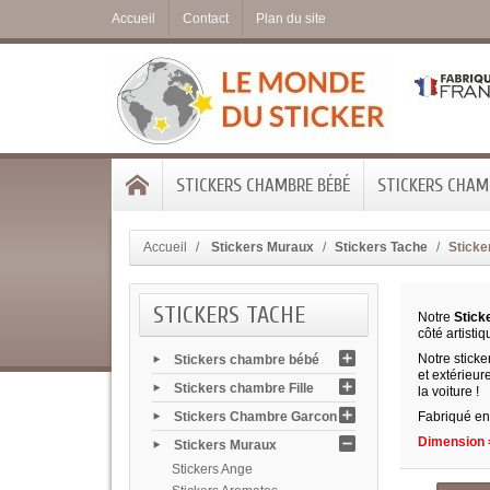
Accueil
Contact
Plan du site
STICKERS CHAMBRE BÉBÉ
STICKERS CHAMB
Accueil
Stickers Muraux
Stickers Tache
Sticke
STICKERS TACHE
Notre
Stick
côté artisti
Notre sticke
Stickers chambre bébé
et extérieur
Stickers chambre Fille
la voiture !
Stickers Chambre Garcon
Fabriqué en 
Dimension =
Stickers Muraux
Stickers Ange