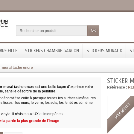
OK
RE FILLE
STICKERS CHAMBRE GARCON
STICKERS MURAUX
ST
r mural tache encre
STICKER 
er mural tache encre
est une belle façon d'exprimer votre
Référence :
RE
que, sans le désordre de la peinture.
r décoratif se colle à presque toutes les surfaces intérieures
es lisses : les murs, le verre, les sols, les fenêtres et même
PRIX RÉDUIT
vinyle, il résiste aux UX et intempéries.
 la partie la plus grande de l'image