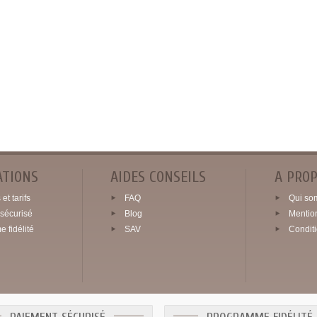
ATIONS
AIDES CONSEILS
A PRO
et tarifs
FAQ
Qui so
sécurisé
Blog
Mentio
 fidélité
SAV
Condit