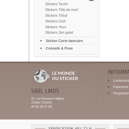
Stickers Tache
Stickers Tête de mort
Stickers Tribal
Stickers USA
Stickers Yeux
Stickers Zen galet
Sticker Carte bancaire
Conseils & Pose
INFORM
Livraisons 
Paiement 
SARL LMDS
Programme
23, rue Edouard Vaillant
37000 TOURS
09 82 28 47 69