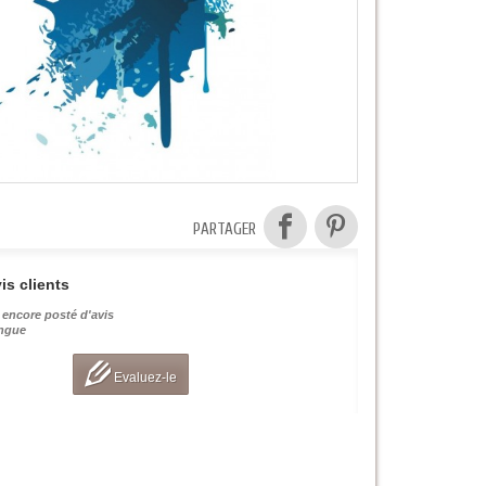
PARTAGER
is clients
 encore posté d'avis
angue
Evaluez-le