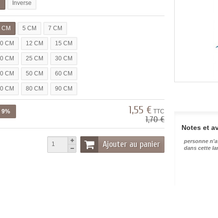
l
Inverse
3 CM
5 CM
7 CM
10 CM
12 CM
15 CM
20 CM
25 CM
30 CM
40 CM
50 CM
60 CM
70 CM
80 CM
90 CM
1,55 €
z 9%
TTC
1,70 €
Notes et av
personne n'a
Ajouter au panier
dans cette l