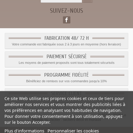
SUIVEZ-NOUS
FABRICATION 48/ 72 H
Votre commande est fabriquée sous 2 à 3 jours en moyenne (hors livraison)
PAIEMENT SÉCURISÉ
Les moyens de paiement proposés sont tous totalement sécurisés
PROGRAMME FIDÉLITÉ
Bénéficiez de remises sur vos commandes jusqu'a 10%
SERVICE CLIENT
Ce site Web utilise ses propres cookies et ceux de tiers pour
Le service client est a votre disposition du lundi au vendredi de 8h à 17h
améliorer nos services et vous montrer des publicités liées à
09.82.28.47.69.
vos préférences en analysant vos habitudes de navigation.
© 2012 - 2026 Le
Pour donner votre consentement à son utilisation, appuyez
Monde du Sticker :
stickers déco et muraux
sur le bouton Accepter.
Plus d'informations
Personnaliser les cookies