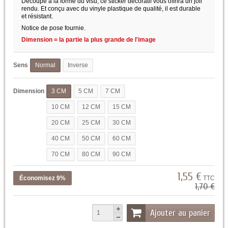
Découpé à la forme du visu, ce sticker décoratif vous offrira un joli
rendu. Et conçu avec du vinyle plastique de qualité, il est durable
et résistant.
Notice de pose fournie.
Dimension = la partie la plus grande de l'image
Sens
Normal
Inverse
Dimension
3 CM
5 CM
7 CM
10 CM
12 CM
15 CM
20 CM
25 CM
30 CM
40 CM
50 CM
60 CM
70 CM
80 CM
90 CM
1,55 €
Économisez 9%
TTC
1,70 €
Ajouter au panier