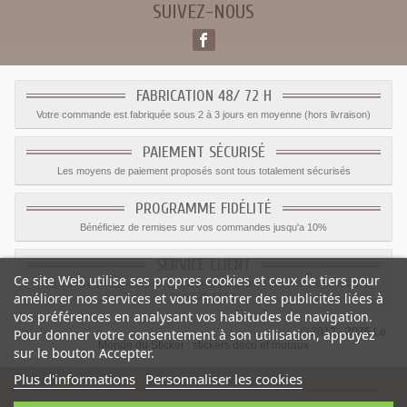
SUIVEZ-NOUS
FABRICATION 48/ 72 H
Votre commande est fabriquée sous 2 à 3 jours en moyenne (hors livraison)
PAIEMENT SÉCURISÉ
Les moyens de paiement proposés sont tous totalement sécurisés
PROGRAMME FIDÉLITÉ
Bénéficiez de remises sur vos commandes jusqu'a 10%
SERVICE CLIENT
Ce site Web utilise ses propres cookies et ceux de tiers pour
Le service client est a votre disposition du lundi au vendredi de 8h à 17h
améliorer nos services et vous montrer des publicités liées à
09.82.28.47.69.
vos préférences en analysant vos habitudes de navigation.
© 2012 - 2026 Le
Pour donner votre consentement à son utilisation, appuyez
Monde du Sticker :
stickers déco et muraux
sur le bouton Accepter.
Plus d'informations
Personnaliser les cookies