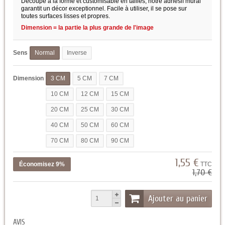
Découpé à la forme et customisable en tailles, notre adhésif mural
garantit un décor exceptionnel. Facile à utiliser, il se pose sur
toutes surfaces lisses et propres.
Dimension = la partie la plus grande de l'image
Sens
Normal
Inverse
Dimension
3 CM
5 CM
7 CM
10 CM
12 CM
15 CM
20 CM
25 CM
30 CM
40 CM
50 CM
60 CM
70 CM
80 CM
90 CM
1,55 €
Économisez 9%
TTC
1,70 €
Ajouter au panier
AVIS