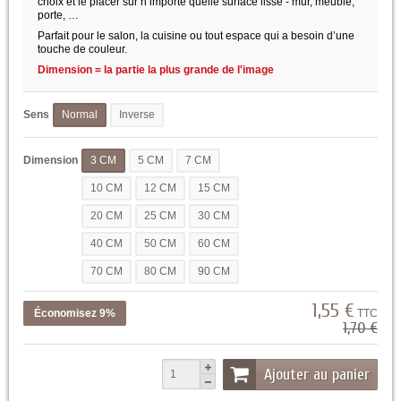
choix et le placer sur n’importe quelle surface lisse - mur, meuble,
porte, …
Parfait pour le salon, la cuisine ou tout espace qui a besoin d’une
touche de couleur.
Dimension = la partie la plus grande de l'image
Sens
Normal
Inverse
Dimension
3 CM
5 CM
7 CM
10 CM
12 CM
15 CM
20 CM
25 CM
30 CM
40 CM
50 CM
60 CM
70 CM
80 CM
90 CM
1,55 €
Économisez 9%
TTC
1,70 €
Ajouter au panier