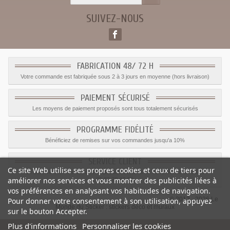
SUIVEZ-NOUS
FABRICATION 48/ 72 H
Votre commande est fabriquée sous 2 à 3 jours en moyenne (hors livraison)
PAIEMENT SÉCURISÉ
Les moyens de paiement proposés sont tous totalement sécurisés
PROGRAMME FIDÉLITÉ
Bénéficiez de remises sur vos commandes jusqu'a 10%
SERVICE CLIENT
Ce site Web utilise ses propres cookies et ceux de tiers pour
Le service client est a votre disposition du lundi au vendredi de 8h à 17h
améliorer nos services et vous montrer des publicités liées à
09.82.28.47.69.
vos préférences en analysant vos habitudes de navigation.
© 2012 - 2026 Le
Pour donner votre consentement à son utilisation, appuyez
Monde du Sticker :
stickers déco et muraux
sur le bouton Accepter.
Plus d'informations
Personnaliser les cookies