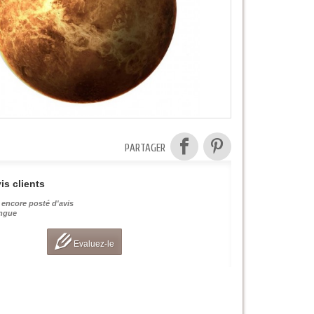
PARTAGER
is clients
 encore posté d'avis
angue
Evaluez-le