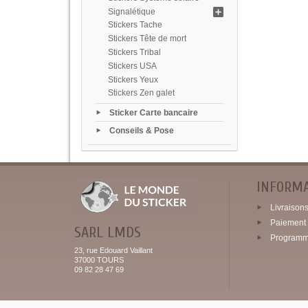
Signalétique
Stickers Tache
Stickers Tête de mort
Stickers Tribal
Stickers USA
Stickers Yeux
Stickers Zen galet
Sticker Carte bancaire
Conseils & Pose
INFORM
Livraisons 
Paiement 
SARL LMDS
Programme
23, rue Edouard Vaillant
37000 TOURS
09 82 28 47 69