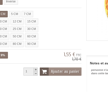
l
Inverse
3 CM
5 CM
7 CM
10 CM
12 CM
15 CM
20 CM
25 CM
30 CM
40 CM
50 CM
60 CM
70 CM
80 CM
90 CM
1,55 €
z 9%
TTC
1,70 €
Notes et av
personne n'a
Ajouter au panier
dans cette l