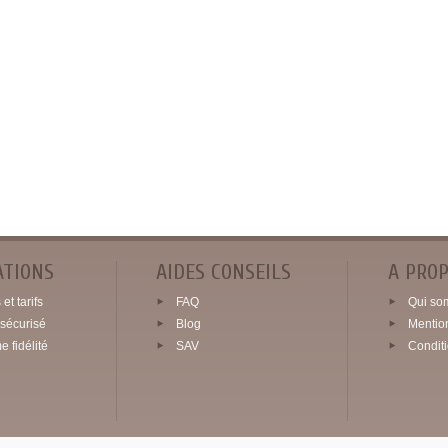
ATIONS
AIDES CONSEILS
A PRO
et tarifs
FAQ
Qui so
sécurisé
Blog
Mentio
 fidélité
SAV
Condit