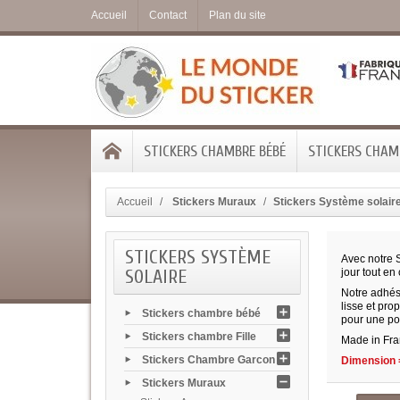
Accueil
Contact
Plan du site
STICKERS CHAMBRE BÉBÉ
STICKERS CHAMB
Accueil
Stickers Muraux
Stickers Système solair
STICKERS SYSTÈME
Avec notre 
SOLAIRE
jour tout en
Notre adhési
lisse et pro
Stickers chambre bébé
pour une po
Stickers chambre Fille
Made in Fran
Stickers Chambre Garcon
Dimension =
Stickers Muraux