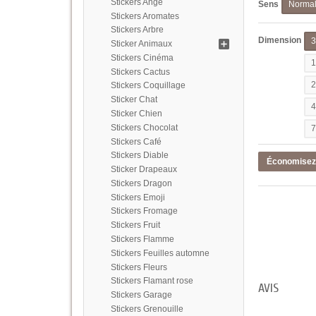
Stickers Ange
Sens
Norma
Stickers Aromates
Stickers Arbre
Dimension
Sticker Animaux
Stickers Cinéma
Stickers Cactus
Stickers Coquillage
Sticker Chat
Sticker Chien
Stickers Chocolat
Stickers Café
Stickers Diable
Économise
Sticker Drapeaux
Stickers Dragon
Stickers Emoji
Stickers Fromage
Stickers Fruit
Stickers Flamme
Stickers Feuilles automne
Stickers Fleurs
Stickers Flamant rose
AVIS
Stickers Garage
Stickers Grenouille