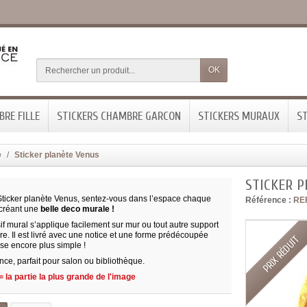
OK
RE FILLE
STICKERS CHAMBRE GARCON
STICKERS MURAUX
ST
e
Sticker planète Venus
STICKER 
Sticker planète Venus, sentez-vous dans l’espace chaque
Référence :
RE
 créant une
belle deco murale !
f mural s’applique facilement sur mur ou tout autre support
pre. Il est livré avec une notice et une forme prédécoupée
PRIX RÉDUIT
se encore plus simple !
ce, parfait pour salon ou bibliothèque.
 la partie la plus grande de l'image