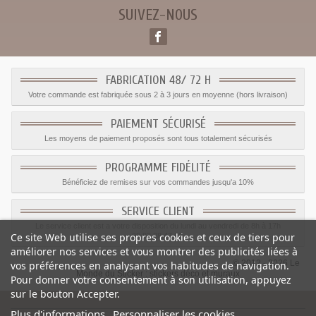
SUIVEZ-NOUS
FABRICATION 48/ 72 H
Votre commande est fabriquée sous 2 à 3 jours en moyenne (hors livraison)
PAIEMENT SÉCURISÉ
Les moyens de paiement proposés sont tous totalement sécurisés
PROGRAMME FIDÉLITÉ
Bénéficiez de remises sur vos commandes jusqu'a 10%
SERVICE CLIENT
Le service client est a votre disposition du lundi au vendredi de 8h à 17h
Ce site Web utilise ses propres cookies et ceux de tiers pour
09.82.28.47.69.
améliorer nos services et vous montrer des publicités liées à
© 2012 - 2026 Le
vos préférences en analysant vos habitudes de navigation.
Monde du Sticker :
stickers déco et muraux
Pour donner votre consentement à son utilisation, appuyez
sur le bouton Accepter.
Plus d'informations
Personnaliser les cookies