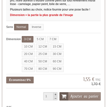
pro, notre adhésif s’illustre comme peint sur tout revêtement mural
lisse - carrelage, papier peint, toile de verre, …
Plusieurs tailles au choix, notice fournie pour une pose facile !
Dimension = la partie la plus grande de l'image
Sens
Normal
Inverse
Dimension
3 CM
5 CM
7 CM
10 CM
12 CM
15 CM
20 CM
25 CM
30 CM
40 CM
50 CM
60 CM
70 CM
80 CM
90 CM
1,55 €
Économisez 9%
TTC
1,70 €
Ajouter au panier