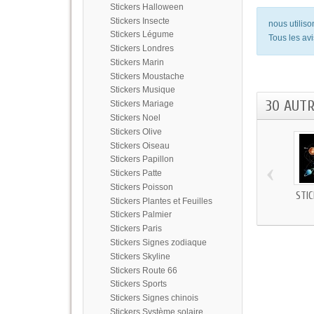
Stickers Halloween
Stickers Insecte
nous utilis
Stickers Légume
Tous les avi
Stickers Londres
Stickers Marin
Stickers Moustache
Stickers Musique
30 AUT
Stickers Mariage
Stickers Noel
Stickers Olive
Stickers Oiseau
Stickers Papillon
‹
Stickers Patte
Stickers Poisson
STI
Stickers Plantes et Feuilles
Stickers Palmier
Stickers Paris
Stickers Signes zodiaque
Stickers Skyline
Stickers Route 66
Stickers Sports
Stickers Signes chinois
Stickers Système solaire