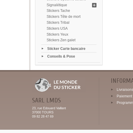
Signalétique
Stickers Tache
Stickers Tête de mort
Stickers Tribal
Stickers USA
Stickers Yeux
Stickers Zen galet
Sticker Carte bancaire
Conseils & Pose
INFORM
Livraisons 
Paiement 
SARL LMDS
Programme
23, rue Edouard Vaillant
37000 TOURS
09 82 28 47 69