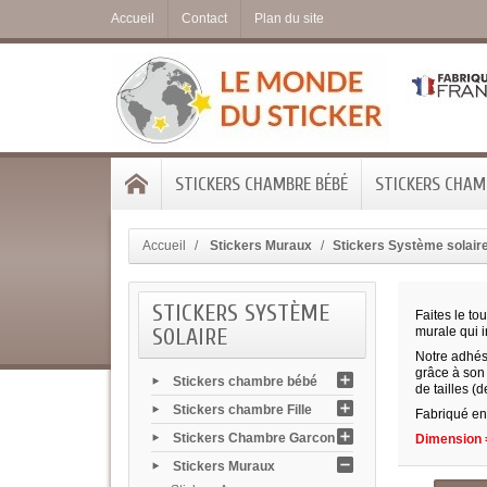
Accueil
Contact
Plan du site
STICKERS CHAMBRE BÉBÉ
STICKERS CHAMB
Accueil
Stickers Muraux
Stickers Système solair
STICKERS SYSTÈME
Faites le t
SOLAIRE
murale qui 
Notre adhési
grâce à son 
Stickers chambre bébé
de tailles (
Stickers chambre Fille
Fabriqué en 
Stickers Chambre Garcon
Dimension =
Stickers Muraux