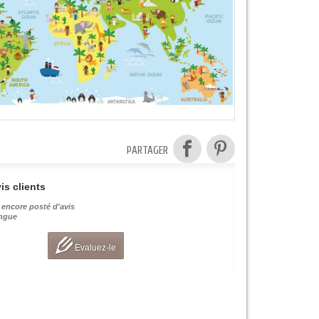
PARTAGER
is clients
 encore posté d'avis
angue
Evaluez-le