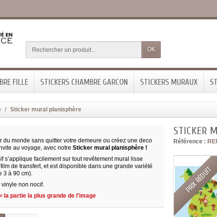
OK
RE FILLE
STICKERS CHAMBRE GARCON
STICKERS MURAUX
ST
e
Sticker mural planisphère
STICKER 
our du monde sans quitter votre demeure ou créez une deco
Référence :
RE
invite au voyage, avec notre
Sticker mural planisphère !
f s’applique facilement sur tout revêtement mural lisse
film de transfert, et est disponible dans une grande variété
PRIX RÉDUIT
de 3 à 90 cm).
vinyle non nocif.
 la partie la plus grande de l'image