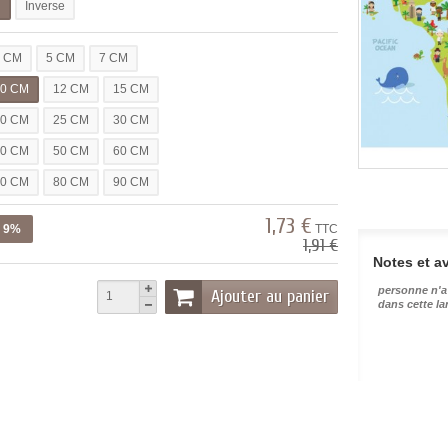
l
Inverse
3 CM
5 CM
7 CM
10 CM
12 CM
15 CM
20 CM
25 CM
30 CM
40 CM
50 CM
60 CM
70 CM
80 CM
90 CM
1,73 €
z 9%
TTC
1,91 €
Notes et av
personne n'a
Ajouter au panier
dans cette l