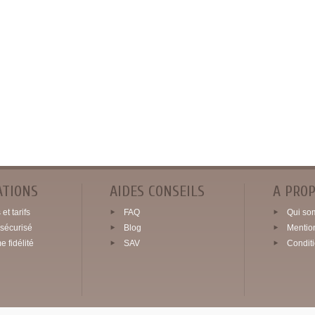
ATIONS
AIDES CONSEILS
A PRO
et tarifs
FAQ
Qui so
sécurisé
Blog
Mentio
 fidélité
SAV
Condit