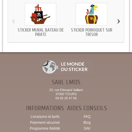
‹
›
STICKER MURAL BATEAU DE
STICKER PERROQUET SUR
STI
PIRATE
TRESOR
SARL LMDS
23, rue Edouard Vaillant
37000 TOURS
09 82 28 47 69
INFORMATIONS
AIDES CONSEILS
Livraisons et tarifs
FAQ
Paiement sécurisé
Blog
Programme fidélité
SAV