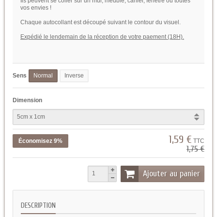
Ils peuvent se coller sur un mur, meuble, cahier, fenetre ou toutes
vos envies !
Chaque autocollant est découpé suivant le contour du visuel.
Expédié le lendemain de la réception de votre paement (18H).
Sens
Normal
Inverse
Dimension
1,59 €
Économisez 9%
TTC
1,75 €
Ajouter au panier
DESCRIPTION