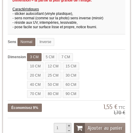
Dimension = la partie la plus grande de l'image.
Caractéristiques
- sticker autocollant (vinyle plastique),
- sens normal (comme sur la photo) sens inverse (miroir)
- résiste aux UV, intempéries, lessivable,
- pose facile sur surface lisse et propre,
notice fourni.
Sens
Normal
Inverse
Dimension
3 CM
5 CM
7 CM
10 CM
12 CM
15 CM
20 CM
25 CM
30 CM
40 CM
50 CM
60 CM
70 CM
80 CM
90 CM
1,55 €
Économisez 9%
TTC
1,70 €
Ajouter au panier