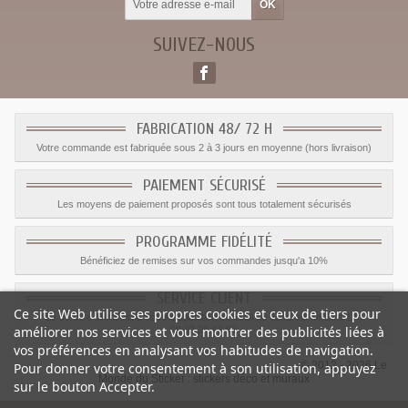
SUIVEZ-NOUS
FABRICATION 48/ 72 H
Votre commande est fabriquée sous 2 à 3 jours en moyenne (hors livraison)
PAIEMENT SÉCURISÉ
Les moyens de paiement proposés sont tous totalement sécurisés
PROGRAMME FIDÉLITÉ
Bénéficiez de remises sur vos commandes jusqu'a 10%
SERVICE CLIENT
Ce site Web utilise ses propres cookies et ceux de tiers pour
Le service client est a votre disposition du lundi au vendredi de 8h à 17h
améliorer nos services et vous montrer des publicités liées à
09.82.28.47.69.
vos préférences en analysant vos habitudes de navigation.
© 2012 - 2026 Le
Pour donner votre consentement à son utilisation, appuyez
Monde du Sticker :
stickers déco et muraux
sur le bouton Accepter.