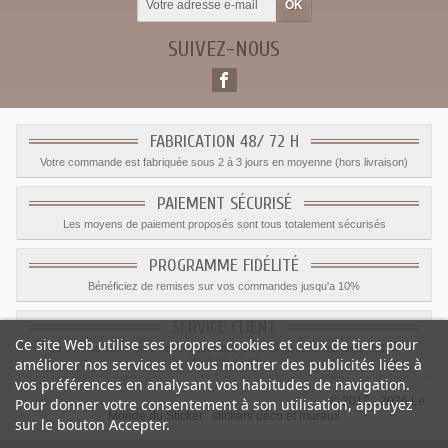
SUIVEZ-NOUS
FABRICATION 48/ 72 H
Votre commande est fabriquée sous 2 à 3 jours en moyenne (hors livraison)
PAIEMENT SÉCURISÉ
Les moyens de paiement proposés sont tous totalement sécurisés
PROGRAMME FIDÉLITÉ
Bénéficiez de remises sur vos commandes jusqu'a 10%
SERVICE CLIENT
Ce site Web utilise ses propres cookies et ceux de tiers pour
Le service client est a votre disposition du lundi au vendredi de 8h à 17h
améliorer nos services et vous montrer des publicités liées à
09.82.28.47.69.
vos préférences en analysant vos habitudes de navigation.
© 2012 - 2026 Le
Pour donner votre consentement à son utilisation, appuyez
Monde du Sticker :
stickers déco et muraux
sur le bouton Accepter.