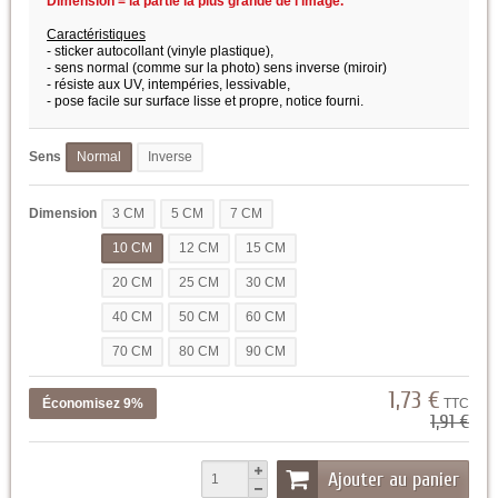
Dimension = la partie la plus grande de l'image.
Caractéristiques
- sticker autocollant (vinyle plastique),
- sens normal (comme sur la photo) sens inverse (miroir)
- résiste aux UV, intempéries, lessivable,
- pose facile sur surface lisse et propre,
notice fourni.
Sens
Normal
Inverse
Dimension
3 CM
5 CM
7 CM
10 CM
12 CM
15 CM
20 CM
25 CM
30 CM
40 CM
50 CM
60 CM
70 CM
80 CM
90 CM
1,73 €
Économisez 9%
TTC
1,91 €
Ajouter au panier