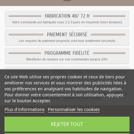
FABRICATION 48/ 72 H
Votre commande est fabriquée sous 2 à 3 jours en moyenne (hors livraison)
PAIEMENT SÉCURISÉ
Les moyens de paiement proposés sont tous totalement sécurisés
PROGRAMME FIDÉLITÉ
Bénéficiez de remises sur vos commandes jusqu'a 10%
SERVICE CLIENT
Ce site Web utilise ses propres cookies et ceux de tiers pour
Le service client est a votre disposition du lundi au vendredi de 8h à 17h
améliorer nos services et vous montrer des publicités liées à
09.82.28.47.69.
vos préférences en analysant vos habitudes de navigation.
© 2012 - 2026 Le
Pour donner votre consentement à son utilisation, appuyez
Monde du Sticker :
stickers déco et muraux
sur le bouton Accepter.
Plus d'informations
Personnaliser les cookies
REJETER TOUT
Sticker Enfant bouteille à la mer
-
Catégorie
:
Pirate
-
Prix
:
1.59
€