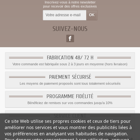
Inscrivez-vous à notre newsletter
pour recevoir des offres exclusives
SUIVEZ-NOUS
FABRICATION 48/ 72 H
Votre commande est fabriquée sous 2 à 3 jours en moyenne (hors livraison)
PAIEMENT SÉCURISÉ
Les moyens de paiement proposés sont tous totalement sécurisés
PROGRAMME FIDÉLITÉ
Bénéficiez de remises sur vos commandes jusqu'a 10%
SERVICE CLIENT
Ce site Web utilise ses propres cookies et ceux de tiers pour
Le service client est a votre disposition du lundi au vendredi de 8h à 17h
améliorer nos services et vous montrer des publicités liées à
09.82.28.47.69.
vos préférences en analysant vos habitudes de navigation.
© 2012 - 2026 Le
Pour donner votre consentement à son utilisation, appuyez