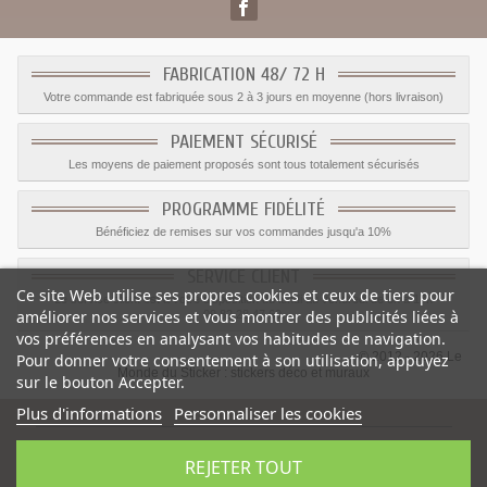
FABRICATION 48/ 72 H
Votre commande est fabriquée sous 2 à 3 jours en moyenne (hors livraison)
PAIEMENT SÉCURISÉ
Les moyens de paiement proposés sont tous totalement sécurisés
PROGRAMME FIDÉLITÉ
Bénéficiez de remises sur vos commandes jusqu'a 10%
SERVICE CLIENT
Ce site Web utilise ses propres cookies et ceux de tiers pour
Le service client est a votre disposition du lundi au vendredi de 8h à 17h
améliorer nos services et vous montrer des publicités liées à
09.82.28.47.69.
vos préférences en analysant vos habitudes de navigation.
© 2012 - 2026 Le
Pour donner votre consentement à son utilisation, appuyez
Monde du Sticker :
stickers déco et muraux
sur le bouton Accepter.
Plus d'informations
Personnaliser les cookies
REJETER TOUT
Sticker bateau pirate geant
-
Catégorie
:
Pirate
-
Prix
:
2.37
€