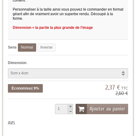
content.
Personnaliser à la taille ainsi vous pouvez le commander en format
géant afin de vraiment avoir un superbe rendu. Découpé à la
forme.
Dimension = la partie la plus grande de l'image
Sens
Normal
Inverse
Dimension
2,37 €
Économisez 9%
TTC
2,60 €
Ajouter au panier
AVIS