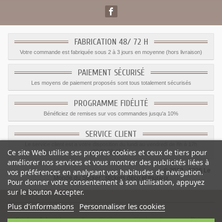
FABRICATION 48/ 72 H
Votre commande est fabriquée sous 2 à 3 jours en moyenne (hors livraison)
PAIEMENT SÉCURISÉ
Les moyens de paiement proposés sont tous totalement sécurisés
PROGRAMME FIDÉLITÉ
Bénéficiez de remises sur vos commandes jusqu'a 10%
SERVICE CLIENT
Le service client est a votre disposition du lundi au vendredi de 8h à 17h
Ce site Web utilise ses propres cookies et ceux de tiers pour
09.82.28.47.69.
améliorer nos services et vous montrer des publicités liées à
© 2012 - 2026 Le
vos préférences en analysant vos habitudes de navigation.
Monde du Sticker :
stickers déco et muraux
Pour donner votre consentement à son utilisation, appuyez
sur le bouton Accepter.
Plus d'informations
Personnaliser les cookies
Sticker Arbre deco enfant
-
Catégorie
:
Stickers Insectes
-
Prix
: