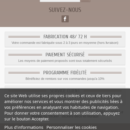
SUIVEZ-NOUS
FABRICATION 48/ 72 H
Votre commande est fabriquée sous 2 à 3 jours en moyenne (hors livraison)
PAIEMENT SÉCURISÉ
Les moyens de paiement proposés sont tous totalement sécurisés
PROGRAMME FIDÉLITÉ
Bénéficiez de remises sur vos commandes jusqu'a 10%
SERVICE CLIENT
Ce site Web utilise ses propres cookies et ceux de tiers pour
Le service client est a votre disposition du lundi au vendredi de 8h à 17h
améliorer nos services et vous montrer des publicités liées à
09.82.28.47.69.
vos préférences en analysant vos habitudes de navigation.
© 2012 - 2026 Le
Pour donner votre consentement à son utilisation, appuyez
Monde du Sticker :
stickers déco et muraux
sur le bouton Accepter.
Plus d'informations
Personnaliser les cookies