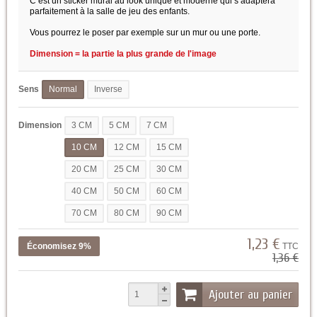
C’est un sticker mural au look unique et moderne qui s’adaptera
parfaitement à la salle de jeu des enfants.
Vous pourrez le poser par exemple sur un mur ou une porte.
Dimension = la partie la plus grande de l'image
Sens
Normal
Inverse
Dimension
3 CM
5 CM
7 CM
10 CM
12 CM
15 CM
20 CM
25 CM
30 CM
40 CM
50 CM
60 CM
70 CM
80 CM
90 CM
1,23 €
Économisez 9%
TTC
1,36 €
Ajouter au panier