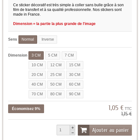
Ce sticker décoratif est très simple à coller sans bulle grâce à son
film de transfert et à sa qualité professionnelle. Nos stickers sont
made in France.
Dimension = la partie la plus grande de l'image
Sens
Normal
Inverse
Dimension
3 CM
5 CM
7 CM
10 CM
12 CM
15 CM
20 CM
25 CM
30 CM
40 CM
50 CM
60 CM
70 CM
80 CM
90 CM
1,05 €
Économisez 9%
TTC
1,15 €
Ajouter au panier