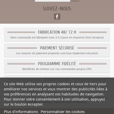
SUIVEZ-NOUS
FABRICATION 48/ 72 H
Votre commande est fabriquée sous 2 à 3 jours en moyenne (hors livraison)
PAIEMENT SÉCURISÉ
Les moyens de paiement proposés sont tous totalement sécurisés
PROGRAMME FIDÉLITÉ
Bénéficiez de remises sur vos commandes jusqu'a 10%
SERVICE CLIENT
Ce site Web utilise ses propres cookies et ceux de tiers pour
Le service client est a votre disposition du lundi au vendredi de 8h à 17h
améliorer nos services et vous montrer des publicités liées à
09.82.28.47.69.
vos préférences en analysant vos habitudes de navigation.
© 2012 - 2026 Le
Pour donner votre consentement à son utilisation, appuyez
Monde du Sticker :
stickers déco et muraux
sur le bouton Accepter.
Plus d'informations
Personnaliser les cookies