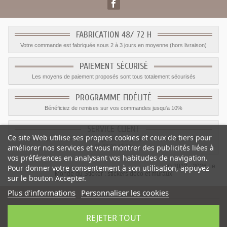
FABRICATION 48/ 72 H
Votre commande est fabriquée sous 2 à 3 jours en moyenne (hors livraison)
PAIEMENT SÉCURISÉ
Les moyens de paiement proposés sont tous totalement sécurisés
PROGRAMME FIDÉLITÉ
Bénéficiez de remises sur vos commandes jusqu'a 10%
SERVICE CLIENT
Ce site Web utilise ses propres cookies et ceux de tiers pour
Le service client est a votre disposition du lundi au vendredi de 8h à 17h
améliorer nos services et vous montrer des publicités liées à
09.82.28.47.69.
vos préférences en analysant vos habitudes de navigation.
© 2012 - 2026 Le
Pour donner votre consentement à son utilisation, appuyez
Monde du Sticker :
stickers déco et muraux
sur le bouton Accepter.
Plus d'informations
Personnaliser les cookies
REJETER TOUT
Sticker deco Arrosoir
-
Catégorie
:
Stickers Insectes
-
Prix
:
1.05
€