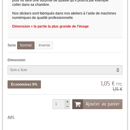
pour lui faire une surprise de qualité qu’il pourra par exemple
coller dans sa chambre.
Nos stickers sont fabriqués dans nos ateliers à l’aide de machines
numériques de qualité professionnelle.
Dimension = la partie la plus grande de l'image
Sens
Normal
Inverse
Dimension
1,05 €
Économisez 9%
TTC
1,15 €
Ajouter au panier
AVIS