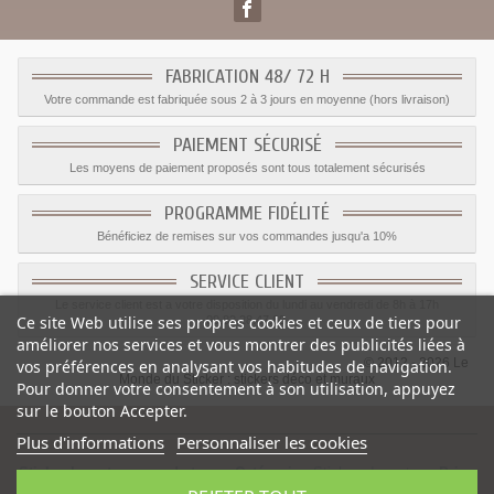
FABRICATION 48/ 72 H
Votre commande est fabriquée sous 2 à 3 jours en moyenne (hors livraison)
PAIEMENT SÉCURISÉ
Les moyens de paiement proposés sont tous totalement sécurisés
PROGRAMME FIDÉLITÉ
Bénéficiez de remises sur vos commandes jusqu'a 10%
SERVICE CLIENT
Le service client est a votre disposition du lundi au vendredi de 8h à 17h
Ce site Web utilise ses propres cookies et ceux de tiers pour
09.82.28.47.69.
améliorer nos services et vous montrer des publicités liées à
© 2012 - 2026 Le
vos préférences en analysant vos habitudes de navigation.
Monde du Sticker :
stickers déco et muraux
Pour donner votre consentement à son utilisation, appuyez
sur le bouton Accepter.
Plus d'informations
Personnaliser les cookies
Sticker Insectes verre de terre
-
Catégorie
:
Stickers Insectes
-
Prix
: