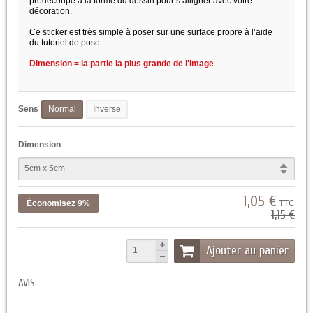
prédécoupé à la forme du dessin pour s’alligner avec votre
décoration.
Ce sticker est très simple à poser sur une surface propre à l’aide
du tutoriel de pose.
Dimension = la partie la plus grande de l'image
Sens
Normal
Inverse
Dimension
1,05 €
Économisez 9%
TTC
1,15 €
Ajouter au panier
AVIS