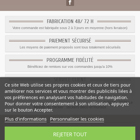
FABRICATION 48/ 72 H
Votre commande est fabriquée sous 2 à 3 jours en moyenne (hors livraison)
PAIEMENT SÉCURISÉ
Les moyens de paiement proposés sont tous totalement sécurisés
PROGRAMME FIDÉLITÉ
Bénéficiez de remises sur vos commandes jusqu'a 10%
SERVICE CLIENT
Ce site Web utilise ses propres cookies et ceux de tiers pour
Le service client est a votre disposition du lundi au vendredi de 8h à 17h
améliorer nos services et vous montrer des publicités liées à
09.82.28.47.69.
vos préférences en analysant vos habitudes de navigation.
© 2012 - 2026 Le
Pour donner votre consentement à son utilisation, appuyez
Monde du Sticker :
stickers déco et muraux
sur le bouton Accepter.
Plus d'informations
Personnaliser les cookies
REJETER TOUT
Sticker Fleur bebe rose
-
Catégorie
:
Stickers Insectes
-
Prix
:
1.05
€