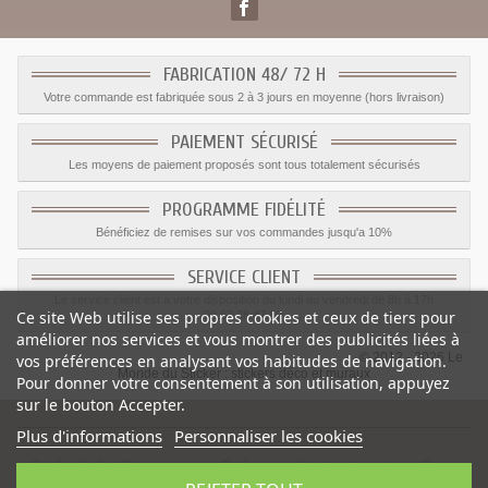
FABRICATION 48/ 72 H
Votre commande est fabriquée sous 2 à 3 jours en moyenne (hors livraison)
PAIEMENT SÉCURISÉ
Les moyens de paiement proposés sont tous totalement sécurisés
PROGRAMME FIDÉLITÉ
Bénéficiez de remises sur vos commandes jusqu'a 10%
SERVICE CLIENT
Le service client est a votre disposition du lundi au vendredi de 8h à 17h
Ce site Web utilise ses propres cookies et ceux de tiers pour
09.82.28.47.69.
améliorer nos services et vous montrer des publicités liées à
© 2012 - 2026 Le
vos préférences en analysant vos habitudes de navigation.
Monde du Sticker :
stickers déco et muraux
Pour donner votre consentement à son utilisation, appuyez
sur le bouton Accepter.
Plus d'informations
Personnaliser les cookies
Sticker bebe Fleur sourire
-
Catégorie
:
Stickers Insectes
-
Prix
:
1.05
€