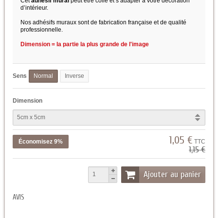
Cet
adhésif mural
peut être collé et s’adapter à votre décoration
d’intérieur.
Nos adhésifs muraux sont de fabrication française et de qualité
professionnelle.
Dimension = la partie la plus grande de l'image
Sens
Normal
Inverse
Dimension
1,05 €
Économisez 9%
TTC
1,15 €
Ajouter au panier
AVIS