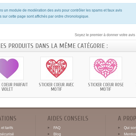
ons un module de modération des avis pour contrôler les spams et faux avis
s sur cette page sont affichés par ordre chronologique.
Soyez le premier à donner votre avis 
RES PRODUITS DANS LA MÊME CATÉGORIE :
R COEUR PARFAIT
STICKER COEUR AVEC
STICKER COEUR ROSE
VIOLET
MOTIF
MOTIF
ATIONS
AIDES CONSEILS
A PRO
et tarifs
FAQ
Qui so
sécurisé
Blog
Mentio