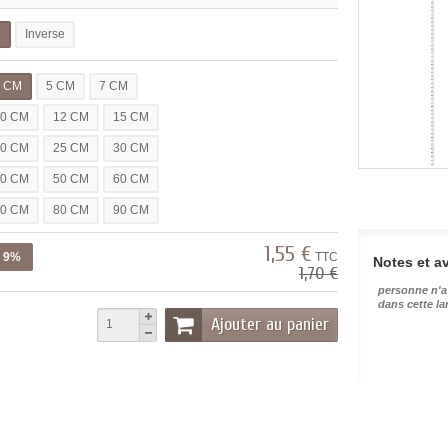
l
Inverse
3 CM
5 CM
7 CM
10 CM
12 CM
15 CM
20 CM
25 CM
30 CM
40 CM
50 CM
60 CM
70 CM
80 CM
90 CM
1,55 €
z 9%
TTC
Notes et av
1,70 €
personne n'a
dans cette l
Ajouter au panier