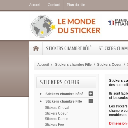
Accueil
Contact
Plan du site
STICKERS CHAMBRE BÉBÉ
STICKERS CHAMB
Accueil
Stickers chambre Fille
Stickers Coeur
STICKERS COEUR
Stickers c
des autocoll
Ils sont fac
Stickers chambre bébé
et les coule
Stickers chambre Fille
Les sticker
Stickers Cheval
chambre et p
Stickers Coeur
meubles ou 
Stickers Danse
Dimension =
Stickers Fée