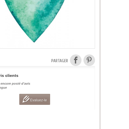
PARTAGER
is clients
 encore posté d'avis
angue
Evaluez-le