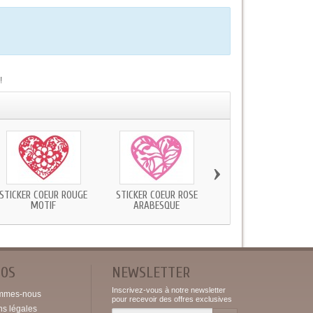
!
›
STICKER COEUR ROUGE
STICKER COEUR ROSE
STICKER COEUR ROUG
MOTIF
ARABESQUE
ARABESQUE
POS
NEWSLETTER
Inscrivez-vous à notre newsletter
mmes-nous
pour recevoir des offres exclusives
ns légales