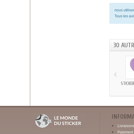
nous utilis
Tous les avi
30 AUT
‹
STICKE
INFORM
Livraisons 
Paiement 