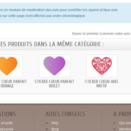
ons un module de modération des avis pour contrôler les spams et faux avis
s sur cette page sont affichés par ordre chronologique.
Soyez le premier à donner votre avis 
RES PRODUITS DANS LA MÊME CATÉGORIE :
R COEUR PARFAIT
STICKER COEUR PARFAIT
STICKER COEUR AVEC
ORANGE
VIOLET
MOTIF
ATIONS
AIDES CONSEILS
A PRO
et tarifs
FAQ
Qui so
sécurisé
Blog
Mentio