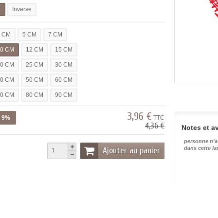
l
Inverse
3 CM
5 CM
7 CM
10 CM
12 CM
15 CM
20 CM
25 CM
30 CM
40 CM
50 CM
60 CM
70 CM
80 CM
90 CM
3,96 €
z 9%
TTC
4,36 €
Notes et av
personne n'a
dans cette l
Ajouter au panier