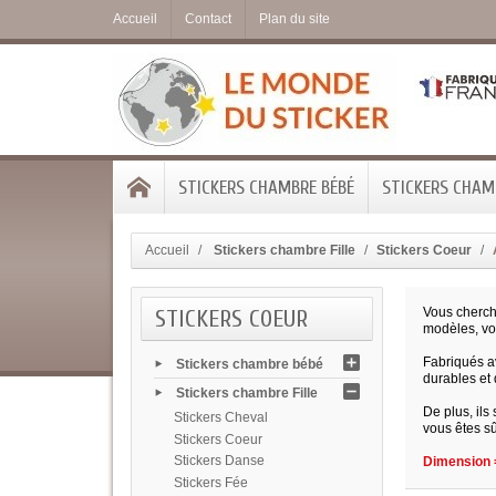
Accueil
Contact
Plan du site
STICKERS CHAMBRE BÉBÉ
STICKERS CHAMB
Accueil
Stickers chambre Fille
Stickers Coeur
STICKERS COEUR
Vous cherc
modèles, vou
Fabriqués av
Stickers chambre bébé
durables et
Stickers chambre Fille
De plus, ils
Stickers Cheval
vous êtes sû
Stickers Coeur
Stickers Danse
Dimension =
Stickers Fée