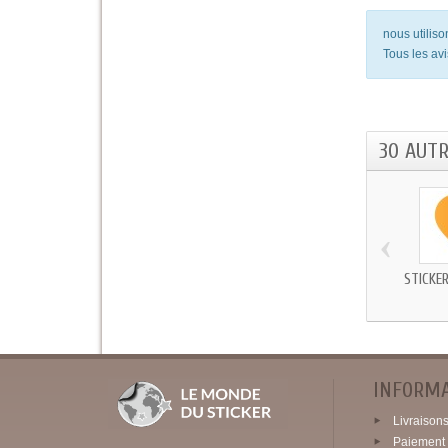
nous utilis
Tous les avi
30 AUT
‹
STICKE
INFORM
Livraisons 
Paiement 