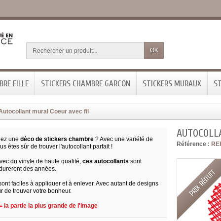
OK
RE FILLE
STICKERS CHAMBRE GARCON
STICKERS MURAUX
ST
Autocollant mural Coeur avec fil
AUTOCOLL
hez une
déco de stickers chambre
? Avec une variété de
Référence :
RE
s êtes sûr de trouver l'autocollant parfait !
ec du vinyle de haute qualité,
ces autocollants
sont
 dureront des années.
PRIX RÉDUIT
 sont faciles à appliquer et à enlever. Avec autant de designs
r de trouver votre bonheur.
 la partie la plus grande de l'image