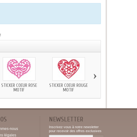
!
›
STICKER COEUR ROSE
STICKER COEUR ROUGE
STICKER COEUR ROSE
MOTIF
MOTIF
ARABESQUE
POS
NEWSLETTER
Inscrivez-vous à notre newsletter
mmes-nous
pour recevoir des offres exclusives
ns légales