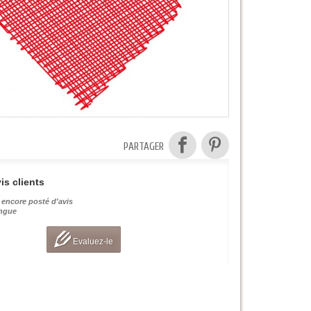
PARTAGER
is clients
 encore posté d'avis
angue
Evaluez-le