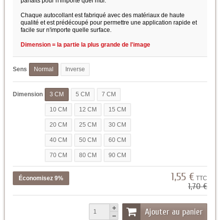
parfaits pour n'importe quel mur.
Chaque autocollant est fabriqué avec des matériaux de haute
qualité et est prédécoupé pour permettre une application rapide et
facile sur n'importe quelle surface.
Dimension = la partie la plus grande de l'image
Sens
Normal
Inverse
Dimension
3 CM
5 CM
7 CM
10 CM
12 CM
15 CM
20 CM
25 CM
30 CM
40 CM
50 CM
60 CM
70 CM
80 CM
90 CM
1,55 €
Économisez 9%
TTC
1,70 €
Ajouter au panier