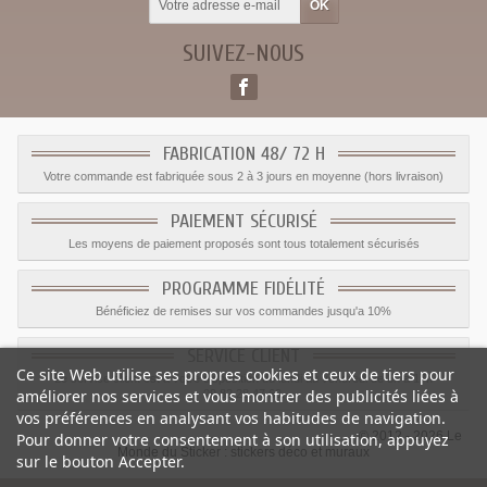
SUIVEZ-NOUS
FABRICATION 48/ 72 H
Votre commande est fabriquée sous 2 à 3 jours en moyenne (hors livraison)
PAIEMENT SÉCURISÉ
Les moyens de paiement proposés sont tous totalement sécurisés
PROGRAMME FIDÉLITÉ
Bénéficiez de remises sur vos commandes jusqu'a 10%
SERVICE CLIENT
Ce site Web utilise ses propres cookies et ceux de tiers pour
Le service client est a votre disposition du lundi au vendredi de 8h à 17h
améliorer nos services et vous montrer des publicités liées à
09.82.28.47.69.
vos préférences en analysant vos habitudes de navigation.
© 2012 - 2026 Le
Pour donner votre consentement à son utilisation, appuyez
Monde du Sticker :
stickers déco et muraux
sur le bouton Accepter.