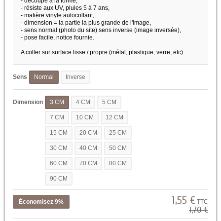
- découpé à la forme,
- résiste aux UV, pluies 5 à 7 ans,
- matière vinyle autocollant,
- dimension = la partie la plus grande de l'image,
- sens normal (photo du site) sens inverse (image inversée),
- pose facile, notice fournie.
A coller sur surface lisse / propre (métal, plastique, verre, etc)
Sens
Normal
Inverse
Dimension
3 CM
4 CM
5 CM
7 CM
10 CM
12 CM
15 CM
20 CM
25 CM
30 CM
40 CM
50 CM
60 CM
70 CM
80 CM
90 CM
1,55 €
Économisez 9%
TTC
1,70 €