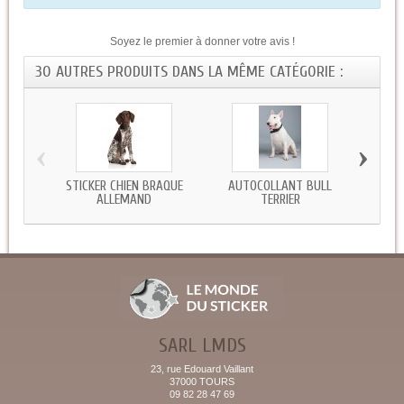
Soyez le premier à donner votre avis !
30 AUTRES PRODUITS DANS LA MÊME CATÉGORIE :
‹
›
STICKER CHIEN BRAQUE
AUTOCOLLANT BULL
STI
ALLEMAND
TERRIER
SARL LMDS
23, rue Edouard Vaillant
37000 TOURS
09 82 28 47 69