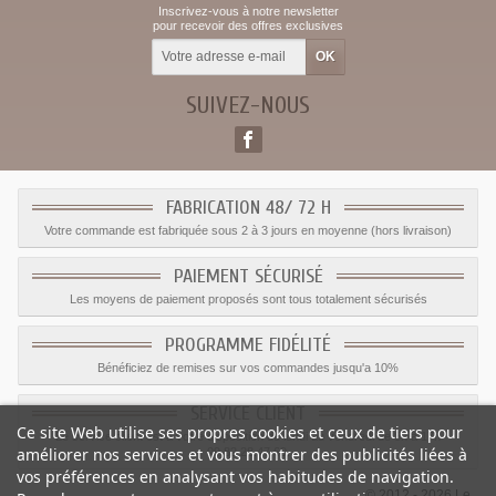
Inscrivez-vous à notre newsletter
pour recevoir des offres exclusives
SUIVEZ-NOUS
FABRICATION 48/ 72 H
Votre commande est fabriquée sous 2 à 3 jours en moyenne (hors livraison)
PAIEMENT SÉCURISÉ
Les moyens de paiement proposés sont tous totalement sécurisés
PROGRAMME FIDÉLITÉ
Bénéficiez de remises sur vos commandes jusqu'a 10%
SERVICE CLIENT
Ce site Web utilise ses propres cookies et ceux de tiers pour
Le service client est a votre disposition du lundi au vendredi de 8h à 17h
améliorer nos services et vous montrer des publicités liées à
09.82.28.47.69.
vos préférences en analysant vos habitudes de navigation.
© 2012 - 2026 Le