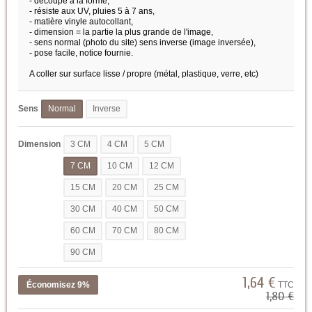
- découpé à la forme,
- résiste aux UV, pluies 5 à 7 ans,
- matière vinyle autocollant,
- dimension = la partie la plus grande de l'image,
- sens normal (photo du site) sens inverse (image inversée),
- pose facile, notice fournie.
A coller sur surface lisse / propre (métal, plastique, verre, etc)
Sens
Normal
Inverse
Dimension
3 CM
4 CM
5 CM
7 CM
10 CM
12 CM
15 CM
20 CM
25 CM
30 CM
40 CM
50 CM
60 CM
70 CM
80 CM
90 CM
1,64 €
Économisez 9%
TTC
1,80 €