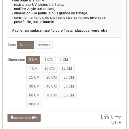
- découpé à la forme,
- résiste aux UV, pluies 5 à 7 ans,
- matière vinyle autocollant,
- dimension = la partie la plus grande de l'image,
- sens normal (photo du site) sens inverse (image inversée),
- pose facile, notice fournie.
A coller sur surface lisse / propre (métal, plastique, verre, etc)
Sens
Normal
Inverse
Dimension
3 CM
4 CM
5 CM
7 CM
10 CM
12 CM
15 CM
20 CM
25 CM
30 CM
40 CM
50 CM
60 CM
70 CM
80 CM
90 CM
1,55 €
Économisez 9%
TTC
1,70 €