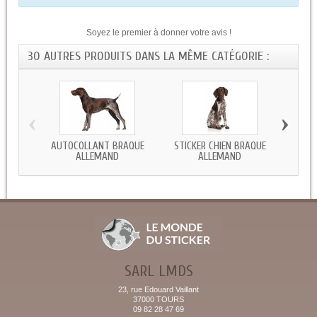
Soyez le premier à donner votre avis !
30 AUTRES PRODUITS DANS LA MÊME CATÉGORIE :
‹
›
AUTOCOLLANT BRAQUE
STICKER CHIEN BRAQUE
AUT
ALLEMAND
ALLEMAND
SARL LMDS
23, rue Edouard Vaillant
37000 TOURS
09 82 28 47 69