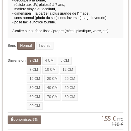
- découpé à la forme,
- résiste aux UV, pluies 5 à 7 ans,
- matière vinyle autocollant,
- dimension = la partie la plus grande de l'image,
- sens normal (photo du site) sens inverse (image inversée),
- pose facile, notice fournie.
A coller sur surface lisse / propre (métal, plastique, verre, etc)
Sens
Normal
Inverse
Dimension
3 CM
4 CM
5 CM
7 CM
10 CM
12 CM
15 CM
20 CM
25 CM
30 CM
40 CM
50 CM
60 CM
70 CM
80 CM
90 CM
1,55 €
Économisez 9%
TTC
1,70 €