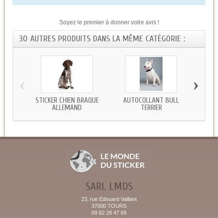
Soyez le premier à donner votre avis !
30 AUTRES PRODUITS DANS LA MÊME CATÉGORIE :
‹
›
STICKER CHIEN BRAQUE
AUTOCOLLANT BULL
STI
ALLEMAND
TERRIER
SARL LMDS
23, rue Edouard Vaillant
37000 TOURS
09 82 28 47 69