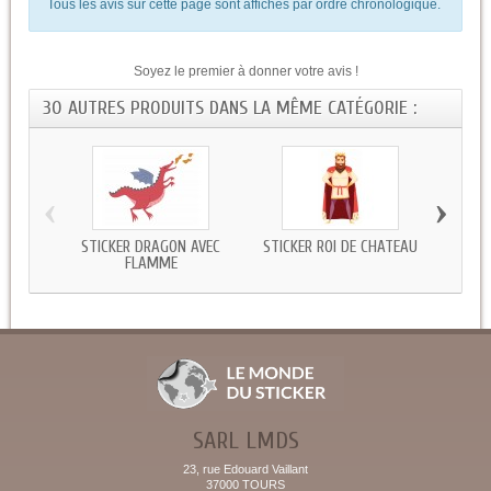
Tous les avis sur cette page sont affichés par ordre chronologique.
Soyez le premier à donner votre avis !
30 AUTRES PRODUITS DANS LA MÊME CATÉGORIE :
‹
›
STICKER DRAGON AVEC
STICKER ROI DE CHATEAU
STIC
FLAMME
SARL LMDS
23, rue Edouard Vaillant
37000 TOURS