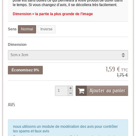
pose est sans bulles ce qui permettra à votre produit de durer dans
le temps. Si vous changez d’avis, il se décollera très facilement.
Dimension = la partie la plus grande de l'image
Sens
Normal
Inverse
Dimension
1,59 €
Économisez 9%
TTC
1,75 €
Ajouter au panier
AVIS
nous utilisons un module de modération des avis pour contrôler
les spams et faux avis