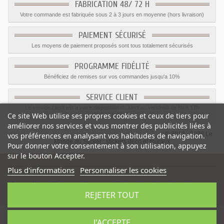
FABRICATION 48/ 72 H
Votre commande est fabriquée sous 2 à 3 jours en moyenne (hors livraison)
PAIEMENT SÉCURISÉ
Les moyens de paiement proposés sont tous totalement sécurisés
PROGRAMME FIDÉLITÉ
Bénéficiez de remises sur vos commandes jusqu'a 10%
SERVICE CLIENT
Le service client est a votre disposition du lundi au vendredi de 8h à 17h
Ce site Web utilise ses propres cookies et ceux de tiers pour
09.82.28.47.69.
améliorer nos services et vous montrer des publicités liées à
© 2012 - 2026 Le
vos préférences en analysant vos habitudes de navigation.
Monde du Sticker :
stickers déco et muraux
Pour donner votre consentement à son utilisation, appuyez
sur le bouton Accepter.
Plus d'informations
Personnaliser les cookies
Autocollants Chateau silhouette
-
Catégorie
:
Chevalier & Dragons
-
REJETER TOUT
Prix
:
1.59
€
J'ACCEPTE