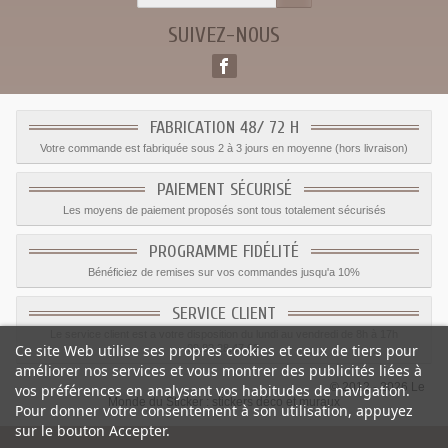
SUIVEZ-NOUS
FABRICATION 48/ 72 H
Votre commande est fabriquée sous 2 à 3 jours en moyenne (hors livraison)
PAIEMENT SÉCURISÉ
Les moyens de paiement proposés sont tous totalement sécurisés
PROGRAMME FIDÉLITÉ
Bénéficiez de remises sur vos commandes jusqu'a 10%
SERVICE CLIENT
Le service client est a votre disposition du lundi au vendredi de 8h à 17h
Ce site Web utilise ses propres cookies et ceux de tiers pour
09.82.28.47.69.
améliorer nos services et vous montrer des publicités liées à
© 2012 - 2026 Le
vos préférences en analysant vos habitudes de navigation.
Monde du Sticker :
stickers déco et muraux
Pour donner votre consentement à son utilisation, appuyez
sur le bouton Accepter.