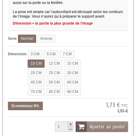
aussi sur la porte ou la fenêtre.
La pose est simple car l’autocollant est découpé selon les contours
de l’image. Vous n’aurez qu’à préparer le support avant.
Dimension = la partie la plus grande de l'image
Sens
Normal
Inverse
Dimension
3 CM
5 CM
7 CM
10 CM
12 CM
15 CM
20 CM
25 CM
30 CM
40 CM
50 CM
60 CM
70 CM
80 CM
90 CM
1,73 €
Économisez 9%
TTC
1,91 €
Ajouter au panier