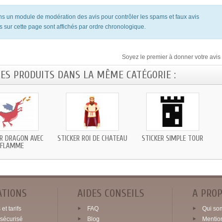
ons un module de modération des avis pour contrôler les spams et faux avis
s sur cette page sont affichés par ordre chronologique.
Soyez le premier à donner votre avis 
RES PRODUITS DANS LA MÊME CATÉGORIE :
ER DRAGON AVEC
STICKER ROI DE CHATEAU
STICKER SIMPLE TOUR
FLAMME
ATIONS
AIDES CONSEILS
A PRO
et tarifs
FAQ
Qui so
sécurisé
Blog
Mentio