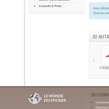
Conseils & Pose
nous utilis
Tous les avi
30 AUT
‹
STICK
INFORM
Livraisons 
Paiement 