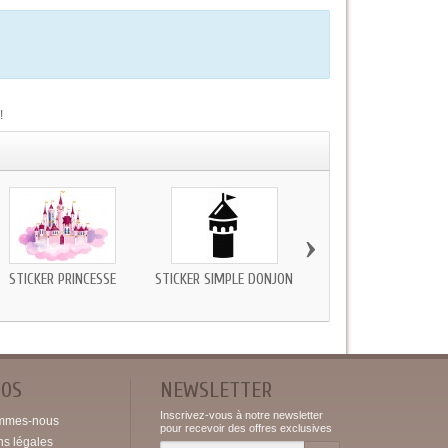
!
›
STICKER PRINCESSE
STICKER SIMPLE DONJON
STICKERS MURAL
CHÂTEAU FORT
POS
NEWSLETTER
Inscrivez-vous à notre newsletter
mmes-nous
pour recevoir des offres exclusives
ns légales