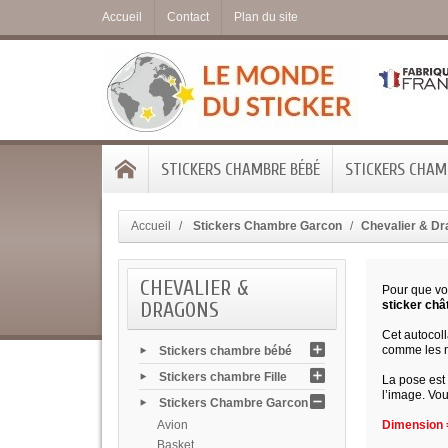
Accueil
Contact
Plan du site
STICKERS CHAMBRE BÉBÉ
STICKERS CHAMB
Accueil
Stickers Chambre Garcon
Chevalier & D
CHEVALIER &
Pour que vo
DRAGONS
sticker châ
Cet autocoll
comme les m
Stickers chambre bébé
Stickers chambre Fille
La pose est 
l’image. Vou
Stickers Chambre Garcon
Avion
Dimension =
Basket