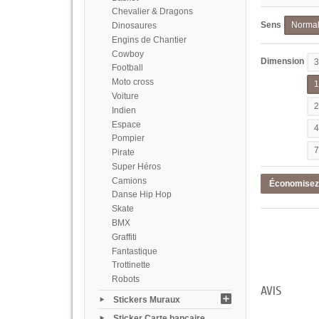
Chevalier & Dragons
Sens
Norma
Dinosaures
Engins de Chantier
Cowboy
Dimension
Football
Moto cross
Voiture
Indien
Espace
Pompier
Pirate
Super Héros
Camions
Économise
Danse Hip Hop
Skate
BMX
Graffiti
Fantastique
Trottinette
Robots
AVIS
Stickers Muraux
Sticker Carte bancaire