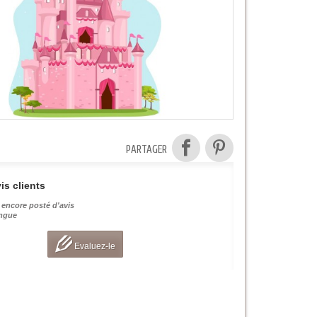
PARTAGER
is clients
 encore posté d'avis
angue
Evaluez-le