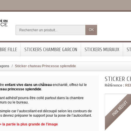
OK
RE FILLE
STICKERS CHAMBRE GARCON
STICKERS MURAUX
ST
ragons
Sticker chateau Princesse splendide
STICKER C
tre
enfant vive dans un château
enchanté, offrez-lui le
Référence :
RE
teau princesse splendide
.
ant adhésif pourra être collé partout dans la chambre
PRIX RÉDUIT
urs ou le bureau.
simple car l’autocollant est découpé selon les contours de
s devrez préparer le support pour la pose de l’autocollant.
 la partie la plus grande de l'image