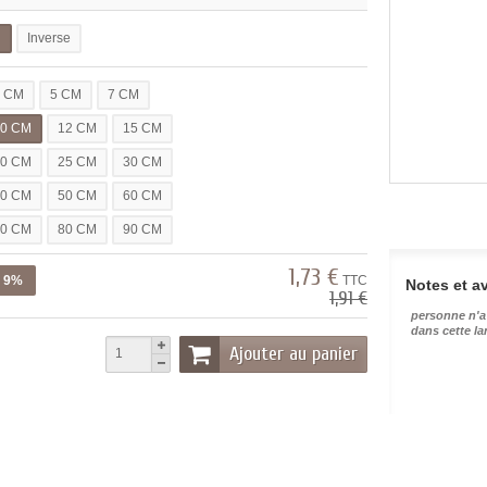
l
Inverse
3 CM
5 CM
7 CM
10 CM
12 CM
15 CM
20 CM
25 CM
30 CM
40 CM
50 CM
60 CM
70 CM
80 CM
90 CM
1,73 €
z 9%
TTC
Notes et av
1,91 €
personne n'a
dans cette l
Ajouter au panier