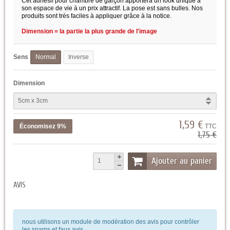
Cet adhésif pour chambre de garçon apportera un look unique à
son espace de vie à un prix attractif. La pose est sans bulles. Nos
produits sont très faciles à appliquer grâce à la notice.
Dimension = la partie la plus grande de l'image
Sens
Normal
Inverse
Dimension
1,59 €
Économisez 9%
TTC
1,75 €
Ajouter au panier
AVIS
nous utilisons un module de modération des avis pour contrôler
les spams et faux avis