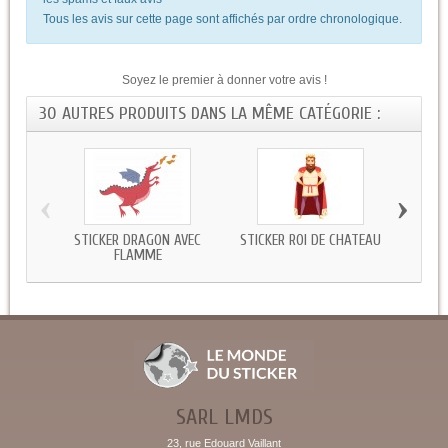
Tous les avis sur cette page sont affichés par ordre chronologique.
Soyez le premier à donner votre avis !
30 AUTRES PRODUITS DANS LA MÊME CATÉGORIE :
‹
›
STICKER DRAGON AVEC
STICKER ROI DE CHATEAU
STIC
FLAMME
SARL LMDS
23, rue Edouard Vaillant