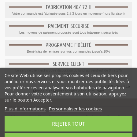
FABRICATION 48/ 72 H
Votre commande est fabriquée sous 2 à 3 jours en moyenne (hors livraison)
PAIEMENT SÉCURISÉ
Les moyens de paiement proposés sont tous totalement sécurisés
PROGRAMME FIDÉLITÉ
Bénéficiez de remises sur vos commandes jusqu'a 10%
SERVICE CLIENT
Le service client est a votre disposition du lundi au vendredi de 8h à 17h
Ce site Web utilise ses propres cookies et ceux de tiers pour
09.82.28.47.69.
améliorer nos services et vous montrer des publicités liées à
© 2012 - 2026 Le
vos préférences en analysant vos habitudes de navigation.
Monde du Sticker :
stickers déco et muraux
Pour donner votre consentement à son utilisation, appuyez
sur le bouton Accepter.
Plus d'informations
Personnaliser les cookies
Sticker enfant Chevalier avec drapeau
-
Catégorie
:
Chevalier &
REJETER TOUT
Dragons
-
Prix
:
1.59
€