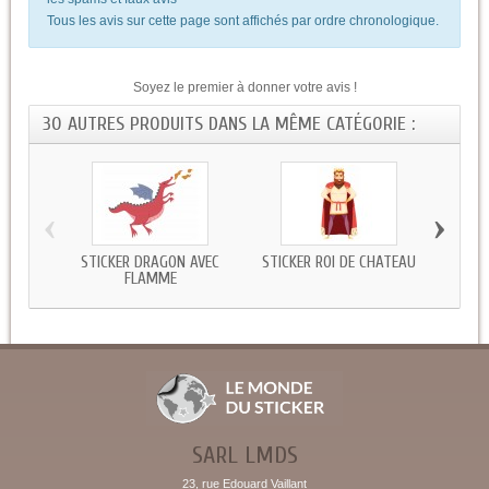
Tous les avis sur cette page sont affichés par ordre chronologique.
Soyez le premier à donner votre avis !
30 AUTRES PRODUITS DANS LA MÊME CATÉGORIE :
‹
›
STICKER DRAGON AVEC
STICKER ROI DE CHATEAU
STIC
FLAMME
SARL LMDS
23, rue Edouard Vaillant