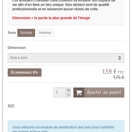
Cet amusant Chevalier multi couleurs va embellir son espace de
vie afin d’en faire un lieu unique. Nos stickers sont de qualité
professionnelle et ne laisseront aucun résidu de colle.
Dimension = la partie la plus grande de l'image
Sens
Normal
Inverse
Dimension
1,59 €
Économisez 9%
TTC
1,75 €
Ajouter au panier
AVIS
nous utilisons un module de modération des avis pour contrôler
les spams et faux avis