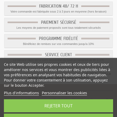
FABRICATION 48/ 72 H
Votre commande est fabriquée sous 2 à 3 jours en moyenne (hors livraison)
PAIEMENT SÉCURISÉ
Les moyens de paiement proposés sont tous totalement sécurisés
PROGRAMME FIDÉLITÉ
Bénéficiez de remises sur vos commandes jusqu'a 10%
SERVICE CLIENT
Le service client est a votre disposition du lundi au vendredi de 8h à 17h
Ce site Web utilise ses propres cookies et ceux de tiers pour
09.82.28.47.69.
améliorer nos services et vous montrer des publicités liées à
© 2012 - 2026 Le
vos préférences en analysant vos habitudes de navigation.
Monde du Sticker :
stickers déco et muraux
Pour donner votre consentement à son utilisation, appuyez
sur le bouton Accepter.
Plus d'informations
Personnaliser les cookies
Sticker enfant Chevalier vert
-
Catégorie
:
Chevalier & Dragons
-
Prix
REJETER TOUT
:
1.59
€