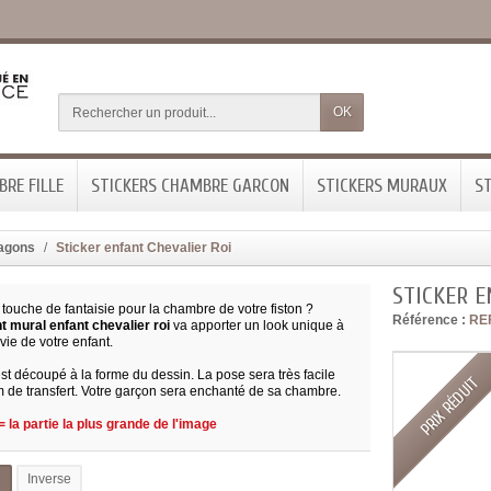
OK
RE FILLE
STICKERS CHAMBRE GARCON
STICKERS MURAUX
ST
ragons
Sticker enfant Chevalier Roi
STICKER E
touche de fantaisie pour la chambre de votre fiston ?
Référence :
RE
t mural enfant chevalier roi
va apporter un look unique à
vie de votre enfant.
st découpé à la forme du dessin. La pose sera très facile
PRIX RÉDUIT
m de transfert. Votre garçon sera enchanté de sa chambre.
 la partie la plus grande de l'image
l
Inverse