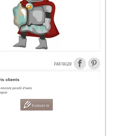
PARTAGER
is clients
 encore posté d'avis
angue
Evaluez-le