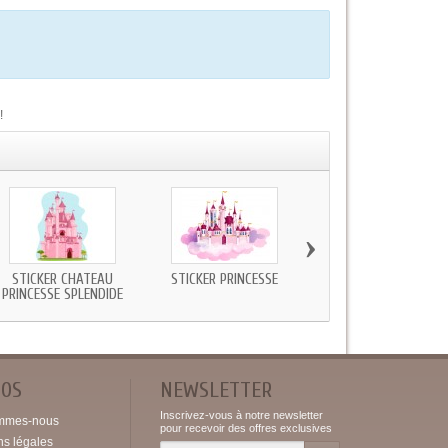
!
›
STICKER CHATEAU
STICKER PRINCESSE
STICKER SIMPLE DONJ
PRINCESSE SPLENDIDE
POS
NEWSLETTER
Inscrivez-vous à notre newsletter
mmes-nous
pour recevoir des offres exclusives
ns légales