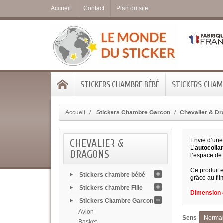
Accueil
Contact
Plan du site
STICKERS CHAMBRE BÉBÉ
STICKERS CHAMB
Accueil
Stickers Chambre Garcon
Chevalier & D
CHEVALIER &
Envie d’une 
L’
autocollan
DRAGONS
l’espace de 
Ce produit e
Stickers chambre bébé
grâce au fil
Stickers chambre Fille
Dimension =
Stickers Chambre Garcon
Avion
Sens
Norma
Basket