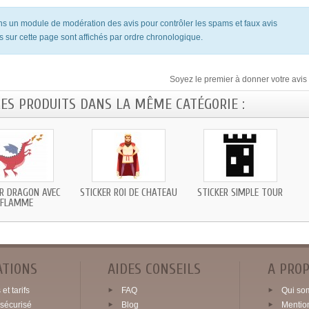
ons un module de modération des avis pour contrôler les spams et faux avis
s sur cette page sont affichés par ordre chronologique.
Soyez le premier à donner votre avis 
RES PRODUITS DANS LA MÊME CATÉGORIE :
ER DRAGON AVEC
STICKER ROI DE CHATEAU
STICKER SIMPLE TOUR
FLAMME
ATIONS
AIDES CONSEILS
A PRO
et tarifs
FAQ
Qui so
sécurisé
Blog
Mentio