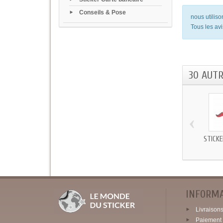
Conseils & Pose
nous utilis
Tous les avi
30 AUT
‹
STICK
INFORM
Livraisons 
Paiement 