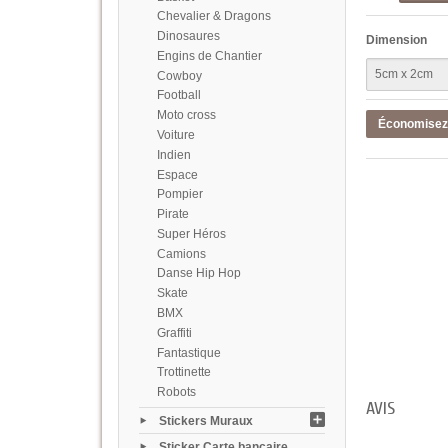
Chevalier & Dragons
Dinosaures
Dimension
Engins de Chantier
Cowboy
Football
Moto cross
Économise
Voiture
Indien
Espace
Pompier
Pirate
Super Héros
Camions
Danse Hip Hop
Skate
BMX
Graffiti
Fantastique
Trottinette
Robots
AVIS
Stickers Muraux
Sticker Carte bancaire