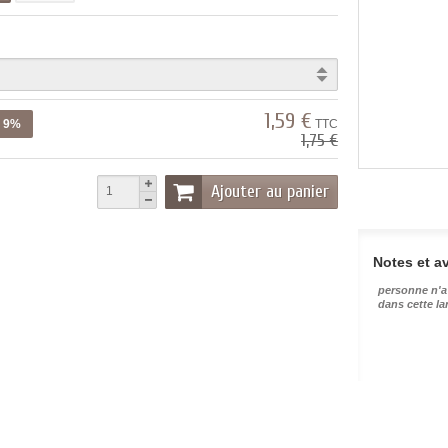
1,59 €
z 9%
TTC
1,75 €
Ajouter au panier
Notes et av
personne n'a
dans cette l