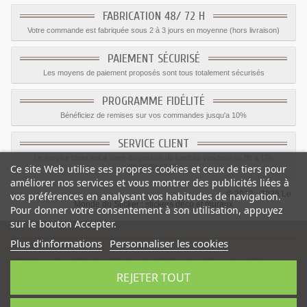
FABRICATION 48/ 72 H
Votre commande est fabriquée sous 2 à 3 jours en moyenne (hors livraison)
PAIEMENT SÉCURISÉ
Les moyens de paiement proposés sont tous totalement sécurisés
PROGRAMME FIDÉLITÉ
Bénéficiez de remises sur vos commandes jusqu'a 10%
SERVICE CLIENT
Le service client est a votre disposition du lundi au vendredi de 8h à 17h
Ce site Web utilise ses propres cookies et ceux de tiers pour
09.82.28.47.69.
améliorer nos services et vous montrer des publicités liées à
© 2012 - 2026 Le
vos préférences en analysant vos habitudes de navigation.
Monde du Sticker :
stickers déco et muraux
Pour donner votre consentement à son utilisation, appuyez
sur le bouton Accepter.
Plus d'informations
Personnaliser les cookies
Sticker enfant Chateau Fort vert
-
Catégorie
:
Chevalier & Dragons
-
REJETER TOUT
Prix
:
1.59
€