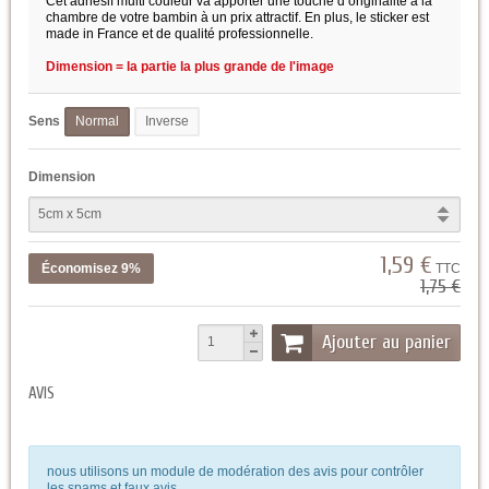
Cet adhésif multi couleur va apporter une touche d’originalité à la
chambre de votre bambin à un prix attractif. En plus, le sticker est
made in France et de qualité professionnelle.
Dimension = la partie la plus grande de l'image
Sens
Normal
Inverse
Dimension
1,59 €
Économisez 9%
TTC
1,75 €
Ajouter au panier
AVIS
nous utilisons un module de modération des avis pour contrôler
les spams et faux avis