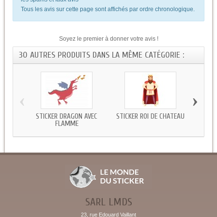
Tous les avis sur cette page sont affichés par ordre chronologique.
Soyez le premier à donner votre avis !
30 AUTRES PRODUITS DANS LA MÊME CATÉGORIE :
‹
›
STICKER DRAGON AVEC
STICKER ROI DE CHATEAU
STIC
FLAMME
SARL LMDS
23, rue Edouard Vaillant