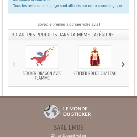
Tous les avis sur cette page sont affichés par ordre chronologique.
Soyez le premier à donner votre avis !
30 AUTRES PRODUITS DANS LA MÊME CATÉGORIE :
‹
›
STICKER DRAGON AVEC
STICKER ROI DE CHATEAU
STIC
FLAMME
SARL LMDS
23, rue Edouard Vaillant