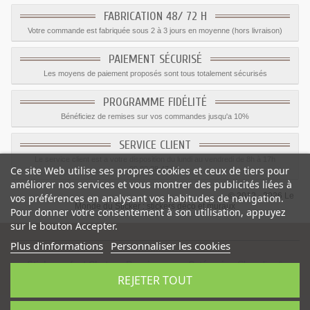
FABRICATION 48/ 72 H
Votre commande est fabriquée sous 2 à 3 jours en moyenne (hors livraison)
PAIEMENT SÉCURISÉ
Les moyens de paiement proposés sont tous totalement sécurisés
PROGRAMME FIDÉLITÉ
Bénéficiez de remises sur vos commandes jusqu'a 10%
SERVICE CLIENT
Le service client est a votre disposition du lundi au vendredi de 8h à 17h
Ce site Web utilise ses propres cookies et ceux de tiers pour
09.82.28.47.69.
améliorer nos services et vous montrer des publicités liées à
© 2012 - 2026 Le
vos préférences en analysant vos habitudes de navigation.
Monde du Sticker :
stickers déco et muraux
Pour donner votre consentement à son utilisation, appuyez
sur le bouton Accepter.
Plus d'informations
Personnaliser les cookies
Sticker enfant Chateau Renaissance
-
Catégorie
:
Chevalier &
REJETER TOUT
Dragons
-
Prix
:
5.10
€