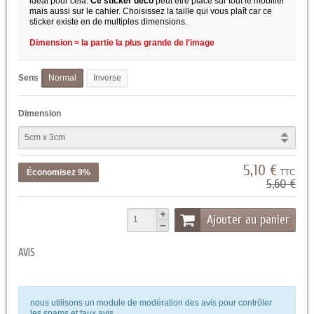
idéal pour cela.
Ce sticker déco
peut être placé sur tout le mobilier
mais aussi sur le cahier. Choisissez la taille qui vous plaît car ce
sticker existe en de multiples dimensions.
Dimension = la partie la plus grande de l'image
Sens
Normal
Inverse
Dimension
5,10 €
Économisez 9%
TTC
5,60 €
Ajouter au panier
AVIS
nous utilisons un module de modération des avis pour contrôler
les spams et faux avis