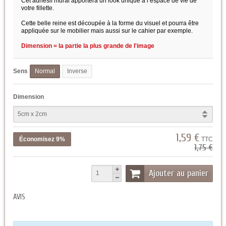
Cet adhésif mural apportera un look unique à l’espace de vie de
votre fillette.
Cette belle reine est découpée à la forme du visuel et pourra être
appliquée sur le mobilier mais aussi sur le cahier par exemple.
Dimension = la partie la plus grande de l'image
Sens
Normal
Inverse
Dimension
1,59 €
Économisez 9%
TTC
1,75 €
Ajouter au panier
AVIS