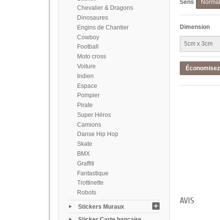
Sens
Norma
Chevalier & Dragons
Dinosaures
Dimension
Engins de Chantier
Cowboy
Football
Moto cross
Voiture
Économise
Indien
Espace
Pompier
Pirate
Super Héros
Camions
Danse Hip Hop
Skate
BMX
Graffiti
Fantastique
Trottinette
Robots
AVIS
Stickers Muraux
Sticker Carte bancaire