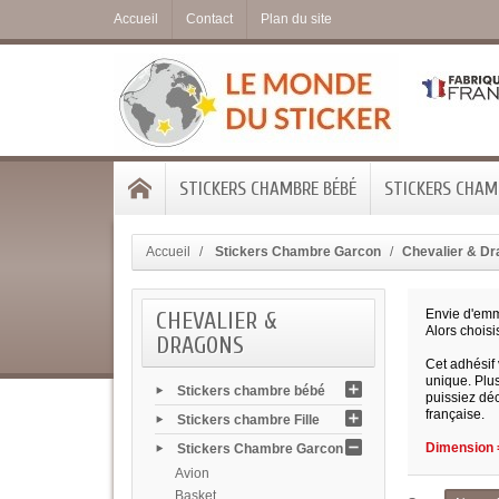
Accueil
Contact
Plan du site
STICKERS CHAMBRE BÉBÉ
STICKERS CHAMB
Accueil
Stickers Chambre Garcon
Chevalier & D
CHEVALIER &
Envie d'emme
Alors choisi
DRAGONS
Cet adhésif
unique. Plu
Stickers chambre bébé
puissiez déc
française.
Stickers chambre Fille
Dimension =
Stickers Chambre Garcon
Avion
Basket