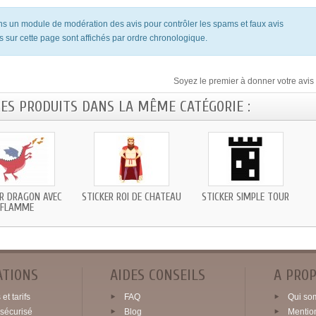
ons un module de modération des avis pour contrôler les spams et faux avis
s sur cette page sont affichés par ordre chronologique.
Soyez le premier à donner votre avis 
RES PRODUITS DANS LA MÊME CATÉGORIE :
ER DRAGON AVEC
STICKER ROI DE CHATEAU
STICKER SIMPLE TOUR
FLAMME
ATIONS
AIDES CONSEILS
A PRO
et tarifs
FAQ
Qui so
sécurisé
Blog
Mentio