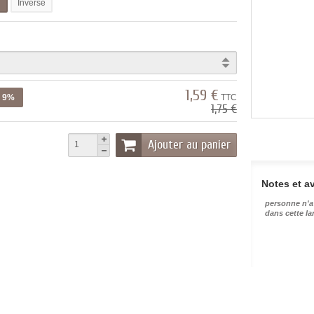
l
Inverse
1,59 €
z 9%
TTC
1,75 €
Ajouter au panier
Notes et av
personne n'a
dans cette l