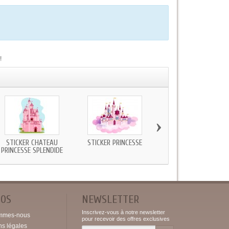
!
›
STICKER CHATEAU
STICKER PRINCESSE
STICKER SIMPLE DONJ
PRINCESSE SPLENDIDE
POS
NEWSLETTER
Inscrivez-vous à notre newsletter
mmes-nous
pour recevoir des offres exclusives
ns légales