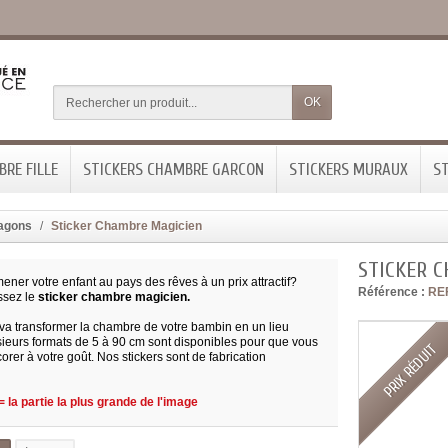
OK
RE FILLE
STICKERS CHAMBRE GARCON
STICKERS MURAUX
ST
ragons
Sticker Chambre Magicien
STICKER 
ner votre enfant au pays des rêves à un prix attractif?
Référence :
RE
ssez le
sticker chambre magicien.
 va transformer la chambre de votre bambin en un lieu
sieurs formats de 5 à 90 cm sont disponibles pour que vous
PRIX RÉDUIT
orer à votre goût. Nos stickers sont de fabrication
 la partie la plus grande de l'image