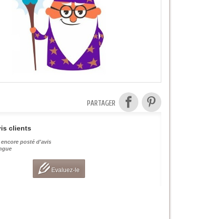
PARTAGER
is clients
 encore posté d'avis
angue
Evaluez-le