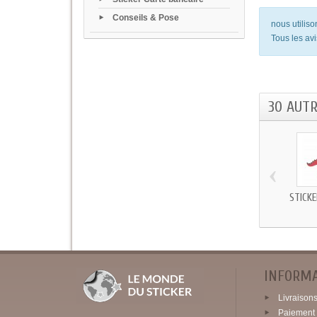
Conseils & Pose
nous utilis
Tous les avi
30 AUT
‹
STICK
INFORM
Livraisons 
Paiement 