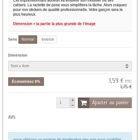
Cet impressionnant adhésif va embellir son mobilier ou ses
cahiers. La raclette de pose vous simplifiera la tâche. Alors craquez
pour nos stickers de qualité professionnelle. Votre garçon sera le
plus heureux.
Dimension = la partie la plus grande de l'image
Sens
Normal
Inverse
Dimension
1,59 €
Économisez 9%
TTC
1,75 €
Ajouter au panier
AVIS
nous utilisons un module de modération des avis pour contrôler