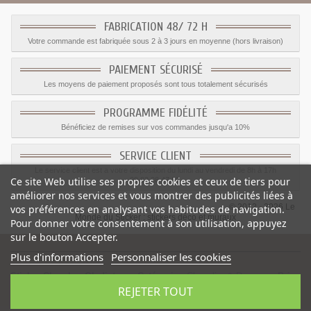
FABRICATION 48/ 72 H
Votre commande est fabriquée sous 2 à 3 jours en moyenne (hors livraison)
PAIEMENT SÉCURISÉ
Les moyens de paiement proposés sont tous totalement sécurisés
PROGRAMME FIDÉLITÉ
Bénéficiez de remises sur vos commandes jusqu'a 10%
SERVICE CLIENT
Le service client est a votre disposition du lundi au vendredi de 8h à 17h
Ce site Web utilise ses propres cookies et ceux de tiers pour
09.82.28.47.69.
améliorer nos services et vous montrer des publicités liées à
© 2012 - 2026 Le
vos préférences en analysant vos habitudes de navigation.
Monde du Sticker :
stickers déco et muraux
Pour donner votre consentement à son utilisation, appuyez
sur le bouton Accepter.
Plus d'informations
Personnaliser les cookies
Sticker Chambre Gladiateur
-
Catégorie
:
Chevalier & Dragons
-
Prix
:
REJETER TOUT
1.59
€