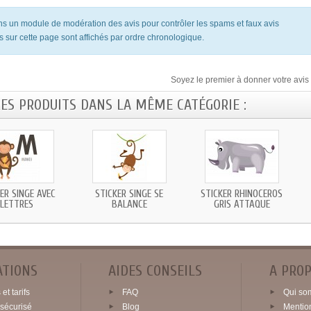
ons un module de modération des avis pour contrôler les spams et faux avis
s sur cette page sont affichés par ordre chronologique.
Soyez le premier à donner votre avis 
RES PRODUITS DANS LA MÊME CATÉGORIE :
ER SINGE AVEC
STICKER SINGE SE
STICKER RHINOCÉROS
LETTRES
BALANCE
GRIS ATTAQUE
ATIONS
AIDES CONSEILS
A PRO
et tarifs
FAQ
Qui so
sécurisé
Blog
Mentio