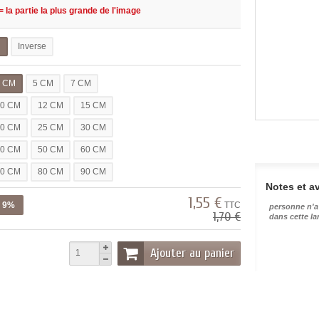
 la partie la plus grande de l'image
l
Inverse
3 CM
5 CM
7 CM
10 CM
12 CM
15 CM
20 CM
25 CM
30 CM
40 CM
50 CM
60 CM
70 CM
80 CM
90 CM
Notes et av
1,55 €
z 9%
TTC
personne n'a
1,70 €
dans cette l
Ajouter au panier