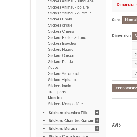
Stickers Animaux silhouette
Dimension =
Stickers Animaux polaire
Stickers Animaux Australie
Stickers Chats
Sens
Norma
Stickers cirque
Stickers Chiens
Dimension
Stickers Etoiles & Lune
Stickers Insectes
Stickers Nuage
Stickers Ourson
Stickers Panda
Autres
Stickers Arc en ciel
Stickers Alphabet
Stickers koala
Économise
Transports
Monstres
Stickers Montgolfière
Stickers chambre Fille
Stickers Chambre Garcon
AVIS
Stickers Muraux
Sticker Carte bancaire