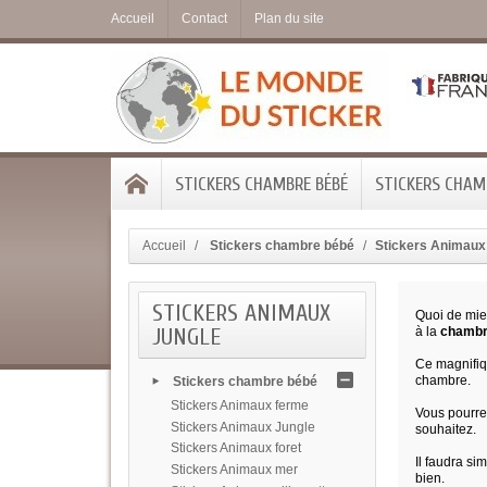
Accueil
Contact
Plan du site
STICKERS CHAMBRE BÉBÉ
STICKERS CHAMB
Accueil
Stickers chambre bébé
Stickers Animaux
STICKERS ANIMAUX
Quoi de mie
JUNGLE
à la
chambr
Ce magnifiqu
chambre.
Stickers chambre bébé
Stickers Animaux ferme
Vous pourrez
Stickers Animaux Jungle
souhaitez.
Stickers Animaux foret
Il faudra si
Stickers Animaux mer
bien.