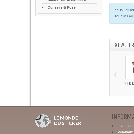
Conseils & Pose
nous utilis
Tous les avi
30 AUT
‹
STICK
INFORM
Livraisons 
Paiement 