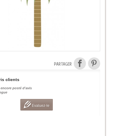
PARTAGER
is clients
 encore posté d'avis
angue
Evaluez-le