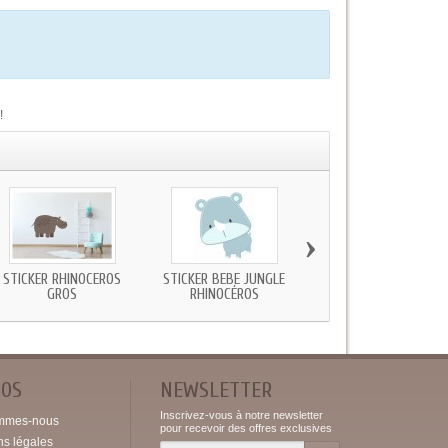
!
›
STICKER RHINOCÉROS
STICKER BEBE JUNGLE
STICKER TRIPLE JUNGL
GROS
RHINOCÉROS
FEUILLE
POS
NEWSLETTER
Inscrivez-vous à notre newsletter
mmes-nous
pour recevoir des offres exclusives
ns légales