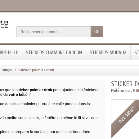
OK
RE FILLE
STICKERS CHAMBRE GARCON
STICKERS MURAUX
ST
 Jungle
Sticker palmier droit
STICKER P
ux que le
sticker palmier droit
pour ajouter de la fraîcheur
Référence :
RE
e de votre bébé
?
e dessin de palmier pourra être collé partout dans la
PRIX RÉDUIT
 le mettre sur les murs, la fenêtre ou même le lit si vous le
mplement préparer la surface pour que le sticker adhère