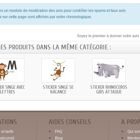
ons un module de modération des avis pour contrôler les spams et faux avis
s sur cette page sont affichés par ordre chronologique.
Soyez le premier à donner votre avis 
RES PRODUITS DANS LA MÊME CATÉGORIE :
ER SINGE AVEC
STICKER SINGE SE
STICKER RHINOCÉROS
LETTRES
BALANCE
GRIS ATTAQUE
ATIONS
AIDES CONSEILS
A PRO
et tarifs
FAQ
Qui so
sécurisé
Blog
Mentio