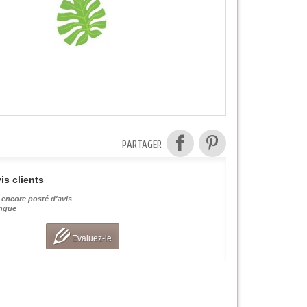
PARTAGER
is clients
 encore posté d'avis
angue
Evaluez-le