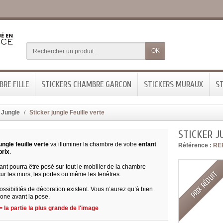
OK
RE FILLE
STICKERS CHAMBRE GARCON
STICKERS MURAUX
ST
 Jungle
Sticker jungle Feuille verte
STICKER J
ungle feuille verte
va illuminer la chambre de votre
enfant
Référence :
RE
prix
.
ant pourra être posé sur tout le mobilier de la chambre
PRIX RÉDUIT
ur les murs, les portes ou même les fenêtres.
ossibilités de décoration existent. Vous n’aurez qu’à bien
zone avant la pose.
 la partie la plus grande de l'image