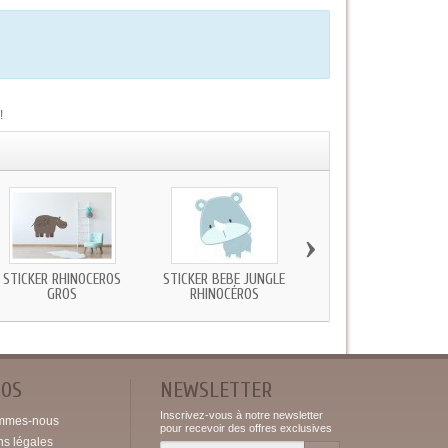
!
›
STICKER RHINOCÉROS
STICKER BEBE JUNGLE
STICKER TRIPLE JUNGL
GROS
RHINOCÉROS
FEUILLE
POS
NEWSLETTER
Inscrivez-vous à notre newsletter
mmes-nous
pour recevoir des offres exclusives
ns légales