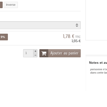
l
Inverse
1,78 €
z 9%
TTC
1,95 €
Ajouter au panier
Notes et av
personne n'a
dans cette l