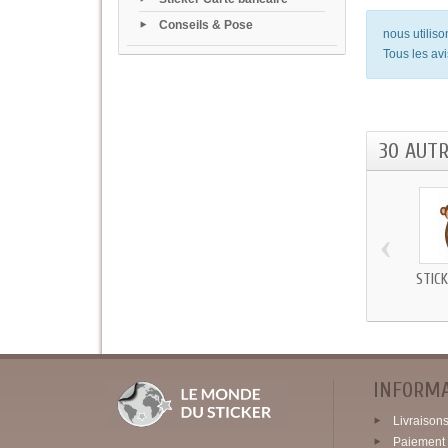
Conseils & Pose
nous utilis
Tous les avi
30 AUT
‹
STICK
INFORM
Livraisons 
Paiement 