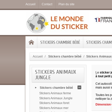
Accueil
Contact
Plan du site
STICKERS CHAMBRE BÉBÉ
STICKERS CHAMB
Accueil
Stickers chambre bébé
Stickers Animaux
STICKERS ANIMAUX
Le
sticker j
JUNGLE
à tout petit 
Cet autocoll
mais aussi s
Stickers chambre bébé
Stickers Animaux ferme
Toutes les p
Stickers Animaux Jungle
nettoyer la 
Stickers Animaux foret
Dimension =
Stickers Animaux mer