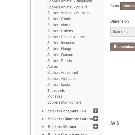
Stickers Animaux silhouette
Sens
Norma
Stickers Animaux polaire
Stickers Animaux Australie
Stickers Chats
Dimension
Stickers cirque
Stickers Chiens
Stickers Etoiles & Lune
Stickers Insectes
Économise
Stickers Nuage
Stickers Ourson
Stickers Panda
Autres
Stickers Arc en ciel
Stickers Alphabet
Stickers koala
Transports
Monstres
Stickers Montgolfière
Stickers chambre Fille
Stickers Chambre Garcon
AVIS
Stickers Muraux
Sticker Carte bancaire