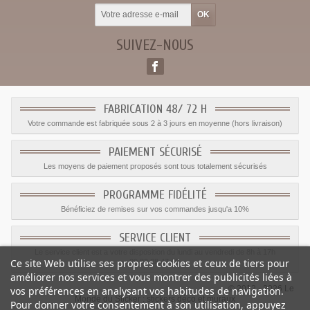
SUIVEZ-NOUS
FABRICATION 48/ 72 H
Votre commande est fabriquée sous 2 à 3 jours en moyenne (hors livraison)
PAIEMENT SÉCURISÉ
Les moyens de paiement proposés sont tous totalement sécurisés
PROGRAMME FIDÉLITÉ
Bénéficiez de remises sur vos commandes jusqu'a 10%
SERVICE CLIENT
Le service client est a votre disposition du lundi au vendredi de 8h à 17h
Ce site Web utilise ses propres cookies et ceux de tiers pour
09.82.28.47.69.
améliorer nos services et vous montrer des publicités liées à
© 2012 - 2026 Le
vos préférences en analysant vos habitudes de navigation.
Monde du Sticker :
stickers déco et muraux
Pour donner votre consentement à son utilisation, appuyez