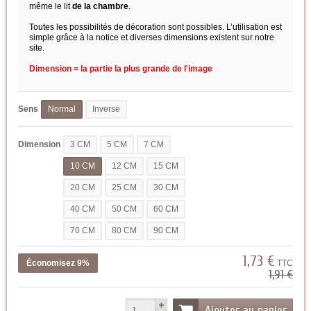
même le lit
de la chambre
.
Toutes les possibilités de décoration sont possibles. L’utilisation est
simple grâce à la notice et diverses dimensions existent sur notre
site.
Dimension = la partie la plus grande de l'image
Sens
Normal
Inverse
Dimension
3 CM
5 CM
7 CM
10 CM
12 CM
15 CM
20 CM
25 CM
30 CM
40 CM
50 CM
60 CM
70 CM
80 CM
90 CM
1,73 €
Économisez 9%
TTC
1,91 €
Ajouter au panier