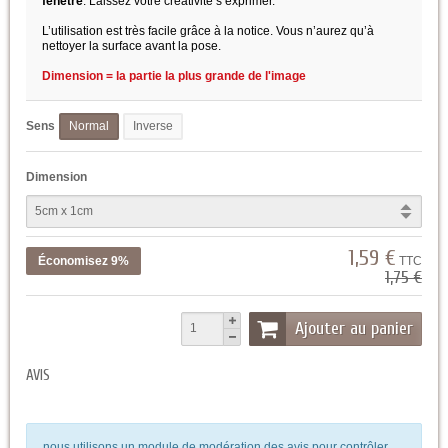
fenêtre
. Laissez votre créativité s’exprimer.
L’utilisation est très facile grâce à la notice. Vous n’aurez qu’à
nettoyer la surface avant la pose.
Dimension = la partie la plus grande de l'image
Sens
Normal
Inverse
Dimension
1,59 €
Économisez 9%
TTC
1,75 €
Ajouter au panier
AVIS
nous utilisons un module de modération des avis pour contrôler