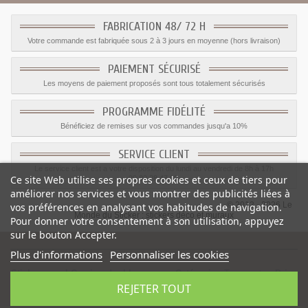
FABRICATION 48/ 72 H
Votre commande est fabriquée sous 2 à 3 jours en moyenne (hors livraison)
PAIEMENT SÉCURISÉ
Les moyens de paiement proposés sont tous totalement sécurisés
PROGRAMME FIDÉLITÉ
Bénéficiez de remises sur vos commandes jusqu'a 10%
SERVICE CLIENT
Le service client est a votre disposition du lundi au vendredi de 8h à 17h
Ce site Web utilise ses propres cookies et ceux de tiers pour
09.82.28.47.69.
améliorer nos services et vous montrer des publicités liées à
© 2012 - 2026 Le
vos préférences en analysant vos habitudes de navigation.
Monde du Sticker :
stickers déco et muraux
Pour donner votre consentement à son utilisation, appuyez
sur le bouton Accepter.
Plus d'informations
Personnaliser les cookies
Sticker mural Camion double wagon
-
Catégorie
:
Transports
-
Prix
:
REJETER TOUT
1.59
€