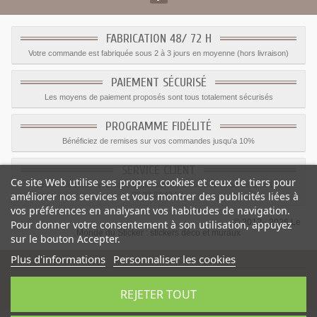
FABRICATION 48/ 72 H
Votre commande est fabriquée sous 2 à 3 jours en moyenne (hors livraison)
PAIEMENT SÉCURISÉ
Les moyens de paiement proposés sont tous totalement sécurisés
PROGRAMME FIDÉLITÉ
Bénéficiez de remises sur vos commandes jusqu'a 10%
SERVICE CLIENT
Ce site Web utilise ses propres cookies et ceux de tiers pour
Le service client est a votre disposition du lundi au vendredi de 8h à 17h
améliorer nos services et vous montrer des publicités liées à
09.82.28.47.69.
vos préférences en analysant vos habitudes de navigation.
© 2012 - 2026 Le
Pour donner votre consentement à son utilisation, appuyez
Monde du Sticker :
stickers déco et muraux
sur le bouton Accepter.
Plus d'informations
Personnaliser les cookies
REJETER TOUT
Sticker mural Camion bebe
-
Catégorie
:
Transports
-
Prix
:
1.59
€