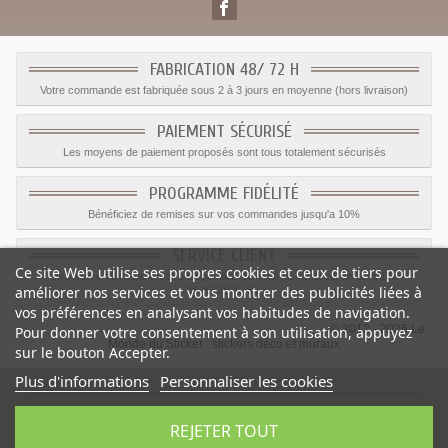
FABRICATION 48/ 72 H
Votre commande est fabriquée sous 2 à 3 jours en moyenne (hors livraison)
PAIEMENT SÉCURISÉ
Les moyens de paiement proposés sont tous totalement sécurisés
PROGRAMME FIDÉLITÉ
Bénéficiez de remises sur vos commandes jusqu'a 10%
SERVICE CLIENT
Ce site Web utilise ses propres cookies et ceux de tiers pour
Le service client est a votre disposition du lundi au vendredi de 8h à 17h
améliorer nos services et vous montrer des publicités liées à
09.82.28.47.69.
vos préférences en analysant vos habitudes de navigation.
© 2012 - 2026 Le
Pour donner votre consentement à son utilisation, appuyez
Monde du Sticker :
stickers déco et muraux
sur le bouton Accepter.
Plus d'informations
Personnaliser les cookies
REJETER TOUT
Sticker mural Grue deco
-
Catégorie
:
Transports
-
Prix
:
2.64
€