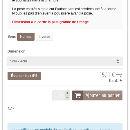
le souhaitez dans la chambre.
La pose est très simple car l’autocollant est prédécoupé à la forme.
N’oubliez pas d’enlever la poussière avant la pose.
Dimension = la partie la plus grande de l'image
Sens
Normal
Inverse
Dimension
15,11 €
Économisez 9%
TTC
16,60 €
Ajouter au panier
AVIS
nous utilisons un module de modération des avis pour contrôler