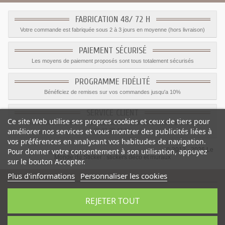
FABRICATION 48/ 72 H
Votre commande est fabriquée sous 2 à 3 jours en moyenne (hors livraison)
PAIEMENT SÉCURISÉ
Les moyens de paiement proposés sont tous totalement sécurisés
PROGRAMME FIDÉLITÉ
Bénéficiez de remises sur vos commandes jusqu'a 10%
SERVICE CLIENT
Ce site Web utilise ses propres cookies et ceux de tiers pour
Le service client est a votre disposition du lundi au vendredi de 8h à 17h
améliorer nos services et vous montrer des publicités liées à
09.82.28.47.69.
vos préférences en analysant vos habitudes de navigation.
© 2012 - 2026 Le
Pour donner votre consentement à son utilisation, appuyez
Monde du Sticker :
stickers déco et muraux
sur le bouton Accepter.
Plus d'informations
Personnaliser les cookies
REJETER TOUT
Sticker Papillon vert jaune
-
Catégorie
:
Sticker Fleurs
-
Prix
:
15.11
€