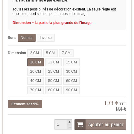
mais aussi la fenêtre par exemple.
Toutes les possibilités de décoration existent. La seule règle est
que le support soit net pour la pose de l’image.
Dimension = la partie la plus grande de l'image
Sens
Normal
Inverse
Dimension
3 CM
5 CM
7 CM
10 CM
12 CM
15 CM
20 CM
25 CM
30 CM
40 CM
50 CM
60 CM
70 CM
80 CM
90 CM
1,73 €
Économisez 9%
TTC
1,91 €
Ajouter au panier