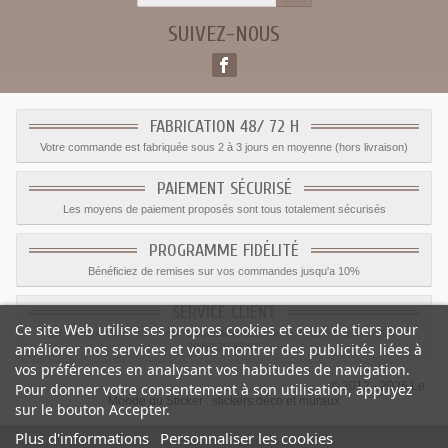
SUIVEZ-NOUS
FABRICATION 48/ 72 H
Votre commande est fabriquée sous 2 à 3 jours en moyenne (hors livraison)
PAIEMENT SÉCURISÉ
Les moyens de paiement proposés sont tous totalement sécurisés
PROGRAMME FIDÉLITÉ
Bénéficiez de remises sur vos commandes jusqu'a 10%
SERVICE CLIENT
Ce site Web utilise ses propres cookies et ceux de tiers pour
Le service client est a votre disposition du lundi au vendredi de 8h à 17h
améliorer nos services et vous montrer des publicités liées à
09.82.28.47.69.
vos préférences en analysant vos habitudes de navigation.
© 2012 - 2026 Le
Pour donner votre consentement à son utilisation, appuyez
Monde du Sticker :
stickers déco et muraux
sur le bouton Accepter.
Plus d'informations
Personnaliser les cookies