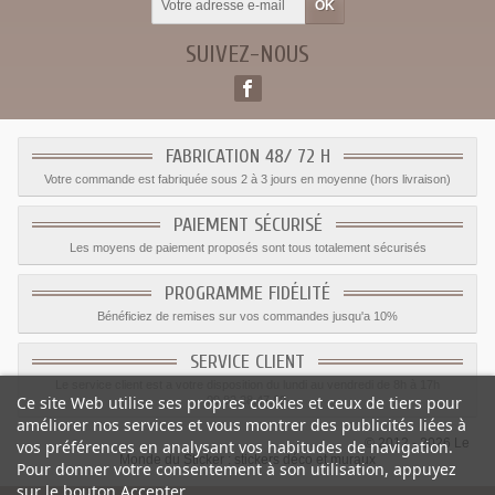
SUIVEZ-NOUS
FABRICATION 48/ 72 H
Votre commande est fabriquée sous 2 à 3 jours en moyenne (hors livraison)
PAIEMENT SÉCURISÉ
Les moyens de paiement proposés sont tous totalement sécurisés
PROGRAMME FIDÉLITÉ
Bénéficiez de remises sur vos commandes jusqu'a 10%
SERVICE CLIENT
Le service client est a votre disposition du lundi au vendredi de 8h à 17h
Ce site Web utilise ses propres cookies et ceux de tiers pour
09.82.28.47.69.
améliorer nos services et vous montrer des publicités liées à
© 2012 - 2026 Le
vos préférences en analysant vos habitudes de navigation.
Monde du Sticker :
stickers déco et muraux
Pour donner votre consentement à son utilisation, appuyez
sur le bouton Accepter.