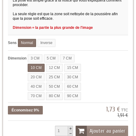
La pose est simple grâce à la notice qui vous expliquera comment
procéder.
La seule règle est que la zone soit nettoyée de la poussière afin
que la pose soit efficace.
Dimension = la partie la plus grande de l'image
Sens
Normal
Inverse
Dimension
3 CM
5 CM
7 CM
10 CM
12 CM
15 CM
20 CM
25 CM
30 CM
40 CM
50 CM
60 CM
70 CM
80 CM
90 CM
1,73 €
Économisez 9%
TTC
1,91 €
Ajouter au panier