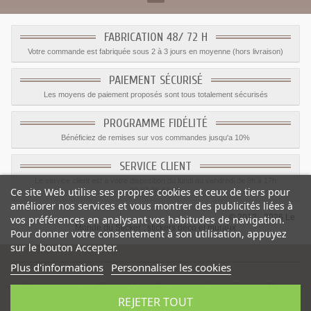
FABRICATION 48/ 72 H
Votre commande est fabriquée sous 2 à 3 jours en moyenne (hors livraison)
PAIEMENT SÉCURISÉ
Les moyens de paiement proposés sont tous totalement sécurisés
PROGRAMME FIDÉLITÉ
Bénéficiez de remises sur vos commandes jusqu'a 10%
SERVICE CLIENT
Le service client est a votre disposition du lundi au vendredi de 8h à 17h
Ce site Web utilise ses propres cookies et ceux de tiers pour
09.82.28.47.69.
améliorer nos services et vous montrer des publicités liées à
© 2012 - 2026 Le
vos préférences en analysant vos habitudes de navigation.
Monde du Sticker :
stickers déco et muraux
Pour donner votre consentement à son utilisation, appuyez
sur le bouton Accepter.
Plus d'informations
Personnaliser les cookies
Sticker nenuphar Fleurs bleu
-
Catégorie
:
Sticker Fleurs
-
Prix
:
REJETER TOUT
2.64
€