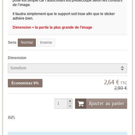
pose est simple car l’autocollant est prédécoupé selon les contours
de l’image.
Il faudra simplement que le support soit lisse afin que le sticker
adhère bien.
Dimension = la partie la plus grande de l'image
Sens
Normal
Inverse
Dimension
2,64 €
Économisez 9%
TTC
2,90 €
Ajouter au panier
AVIS