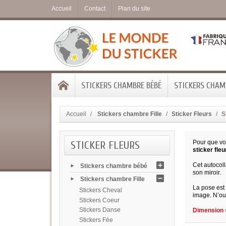
Accueil
Contact
Plan du site
STICKERS CHAMBRE BÉBÉ
STICKERS CHAMB
Accueil
Stickers chambre Fille
Sticker Fleurs
S
STICKER FLEURS
Pour que votr
sticker fle
Cet autocoll
Stickers chambre bébé
son miroir.
Stickers chambre Fille
La pose est 
Stickers Cheval
image. N’oub
Stickers Coeur
Stickers Danse
Dimension =
Stickers Fée