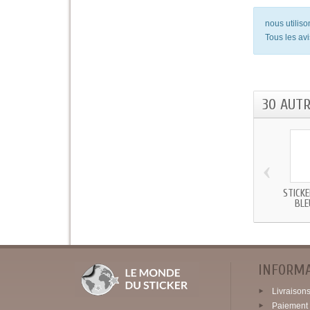
nous utilis
Tous les avi
30 AUT
‹
STICK
BLE
INFORM
Livraisons 
Paiement 