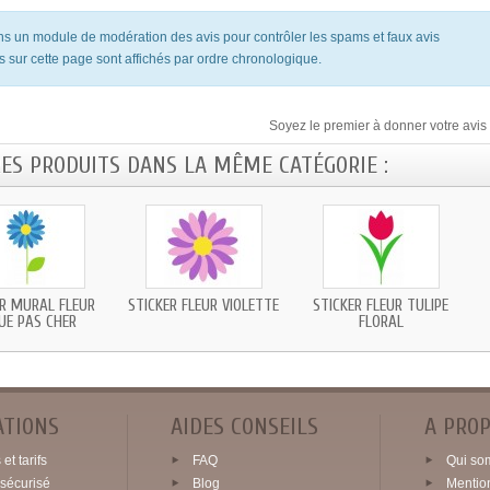
ons un module de modération des avis pour contrôler les spams et faux avis
s sur cette page sont affichés par ordre chronologique.
Soyez le premier à donner votre avis 
RES PRODUITS DANS LA MÊME CATÉGORIE :
ER MURAL FLEUR
STICKER FLEUR VIOLETTE
STICKER FLEUR TULIPE
UE PAS CHER
FLORAL
ATIONS
AIDES CONSEILS
A PRO
et tarifs
FAQ
Qui so
sécurisé
Blog
Mentio