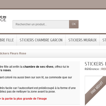
OK
RE FILLE
STICKERS CHAMBRE GARCON
STICKERS MURAUX
ST
tickers Fleurs Rose
STICKERS 
e fille ait enfin la
chambre de ses rêves
, offrez-lui le
Référence :
RE
urs roses
.
ant coloré ira aussi bien sur son lit, sa commode que sur
PRIX RÉDUIT
très facile car l’autocollant est prédécoupé à la forme d’une
liez pas de nettoyer la zone avant la pose.
 la partie la plus grande de l'image