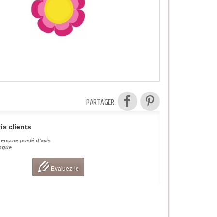
PARTAGER
is clients
 encore posté d'avis
angue
Evaluez-le