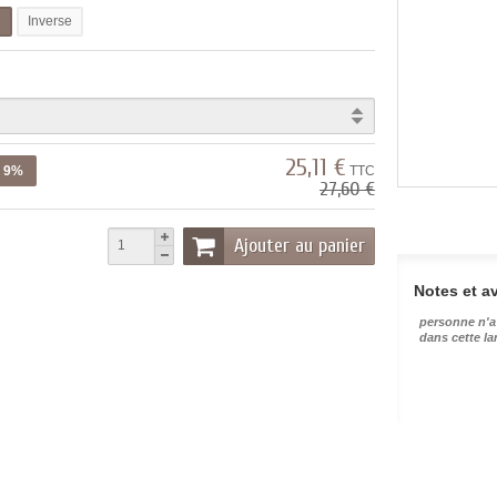
l
Inverse
25,11 €
z 9%
TTC
27,60 €
Ajouter au panier
Notes et av
personne n'a
dans cette l