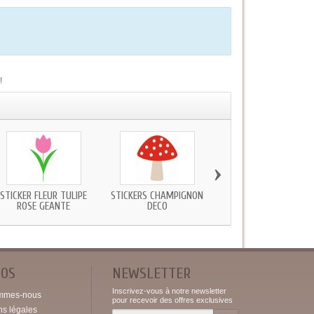
!
›
STICKER FLEUR TULIPE
STICKERS CHAMPIGNON
STICKER ARBRE FRUITIE
ROSE GEANTE
DECO
POS
NEWSLETTER
Inscrivez-vous à notre newsletter
mmes-nous
pour recevoir des offres exclusives
ns légales