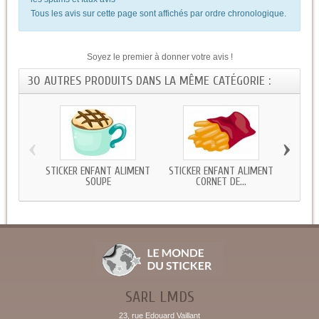
Tous les avis sur cette page sont affichés par ordre chronologique.
Soyez le premier à donner votre avis !
30 AUTRES PRODUITS DANS LA MÊME CATÉGORIE :
‹
›
STICKER ENFANT ALIMENT
STICKER ENFANT ALIMENT
STICK
SOUPE
CORNET DE...
SARL LMDS
23, rue Edouard Vaillant