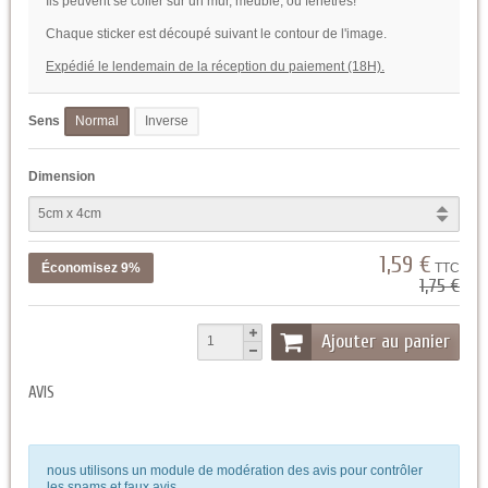
Ils peuvent se coller sur un mur, meuble, ou fenetres!
Chaque sticker est découpé suivant le contour de l'image.
Expédié le lendemain de la réception du paiement (18H).
Sens
Normal
Inverse
Dimension
1,59 €
Économisez 9%
TTC
1,75 €
Ajouter au panier
AVIS
nous utilisons un module de modération des avis pour contrôler
les spams et faux avis