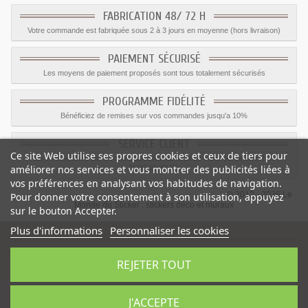
FABRICATION 48/ 72 H
Votre commande est fabriquée sous 2 à 3 jours en moyenne (hors livraison)
PAIEMENT SÉCURISÉ
Les moyens de paiement proposés sont tous totalement sécurisés
PROGRAMME FIDÉLITÉ
Bénéficiez de remises sur vos commandes jusqu'a 10%
SERVICE CLIENT
Ce site Web utilise ses propres cookies et ceux de tiers pour
Le service client est a votre disposition du lundi au vendredi de 8h à 17h
améliorer nos services et vous montrer des publicités liées à
09.82.28.47.69.
vos préférences en analysant vos habitudes de navigation.
© 2012 - 2026 Le
Pour donner votre consentement à son utilisation, appuyez
Monde du Sticker :
stickers déco et muraux
sur le bouton Accepter.
Plus d'informations
Personnaliser les cookies
REJETER TOUT
Sticker déco Cup Cake
-
Catégorie
:
Stickers Cuisine
-
Prix
:
1.59
€
J'ACCEPTE